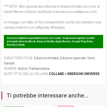
*** NOTE:
Albo speciale da collezione in tiratura limitata con cover di
Daniel Warren Johnson, distribuito in esclusiva su saldapress.com
In omaggio con l'albo (e fino a esaurimento scorte) uno standee e una
stampa metal foil con raffigurato Wheeljack.
Versione digitale acquistabile (solo con cover / in versione regular) su tutti i
principali store di eBook: Amazon Kindle, Apple Books, Google Play, Kobo,
Koomy e Zipaki.
CARATTERISTICHE
:
Edizione limitata
,
Edizione speciale
,
Serie
,
Variant
GENERE
:
Action
,
Fantascienza
ALTRI TITOLI DELLA COLLANA
COLLANE > ENERGON UNIVERSE
Ti potrebbe interessare anche...