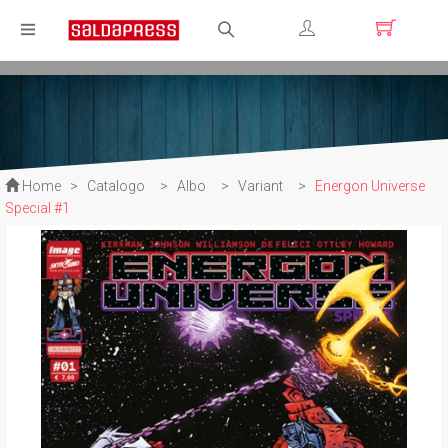
Registrati
Login
Home
>
Catalogo
>
Albo
>
Variant
>
Energon Universe
Special #1