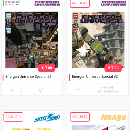
ACCEDI PER
ACQUISTA
ACQUISTARE
€ 7.00
€ 7.00
Energon Universe Special #2
Energon Universe Special #2
Cover DWJ
Cover Andrea Milana
EBOOK
DISPONIBILE
ACQUISTA
ACQUISTA