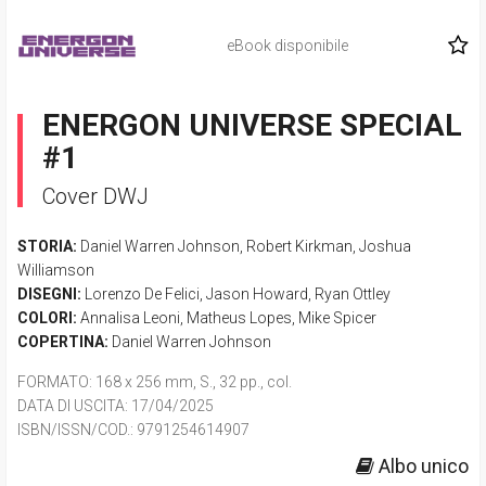
eBook disponibile
ENERGON UNIVERSE SPECIAL
#1
Cover DWJ
STORIA:
Daniel Warren Johnson
,
Robert Kirkman
,
Joshua
Williamson
DISEGNI:
Lorenzo De Felici
,
Jason Howard
,
Ryan Ottley
COLORI:
Annalisa Leoni
,
Matheus Lopes
,
Mike Spicer
COPERTINA:
Daniel Warren Johnson
FORMATO
: 168 x 256 mm, S., 32 pp., col.
DATA DI USCITA
: 17/04/2025
ISBN/ISSN/COD.:
9791254614907
Albo unico