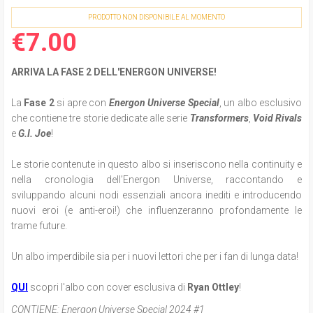
PRODOTTO NON DISPONIBILE AL MOMENTO
€7.00
ARRIVA LA FASE 2 DELL'ENERGON UNIVERSE!
La
Fase 2
si apre con
Energon Universe Special
, un albo esclusivo
che contiene tre storie dedicate alle serie
Transformers
,
Void Rivals
e
G.I. Joe
!
Le storie contenute in questo albo si inseriscono nella continuity e
nella cronologia dell’Energon Universe, raccontando e
sviluppando alcuni nodi essenziali ancora inediti e introducendo
nuovi eroi (e anti-eroi!) che influenzeranno profondamente le
trame future.
Un albo imperdibile sia per i nuovi lettori che per i fan di lunga data!
QUI
scopri l'albo con cover esclusiva di
Ryan Ottley
!
CONTIENE:
Energon Universe Special 2024 #1