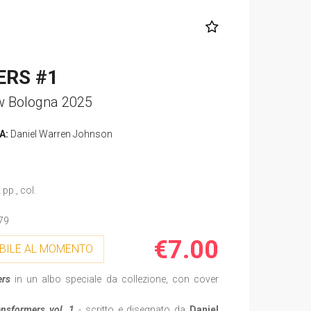
RS #1
w Bologna 2025
A:
Daniel Warren Johnson
pp., col.
79
€7.00
BILE AL MOMENTO
ers
in un albo speciale da collezione, con cover
ansformers vol. 1
- scritto e disegnato da
Daniel