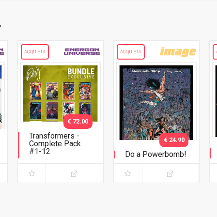
.
ACQUISTA
ACQUISTA
€ 72.00
Transformers -
€ 24.90
Complete Pack
#1-12
Do a Powerbomb!
Original Cover