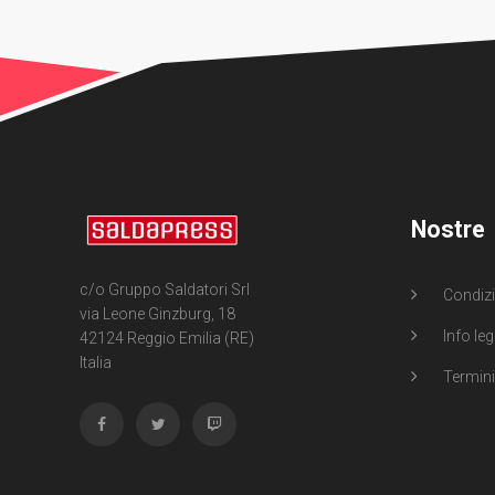
Nostre
c/o Gruppo Saldatori Srl
Condizi
via Leone Ginzburg, 18
Info leg
42124 Reggio Emilia (RE)
Italia
Termini 