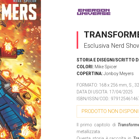
TRANSFORME
Esclusiva Nerd Sho
STORIA E DISEGNI/SCRITTO D
COLORI:
Mike Spicer
COPERTINA:
Jonboy Meyers
FORMATO
: 168 x 256 mm, S., 32 
DATA DI USCITA
: 17/04/2025
ISBN/ISSN/COD.:
97912546146
PRODOTTO NON DISPONI
Il primo capitolo di
Transform
metallizzata.
Questa storia è raccolta in
Tr