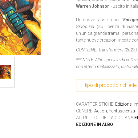
Warren Johnson
- uscito in Ital
Un nuovo tassello per l'
Energo
Skybound
(su licenza di
Hasb
un'unica grande trama i personag
tante nuove creazioni inedite co
CONTIENE:
Transformers (2023)
*** NOTE:
Albo speciale da collezi
con effetto metallizzato, distribu
Il tipo di prodotto richiede 
CARATTERISTICHE
:
Edizione lim
GENERE
:
Action
,
Fantascienza
ALTRI TITOLI DELLA COLLANA
E
EDIZIONE IN ALBO