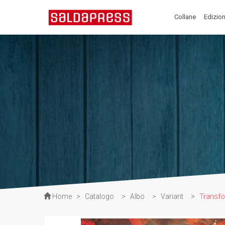
Collane
Edizion
Home
>
Catalogo
>
Albo
>
Variant
>
Transfo