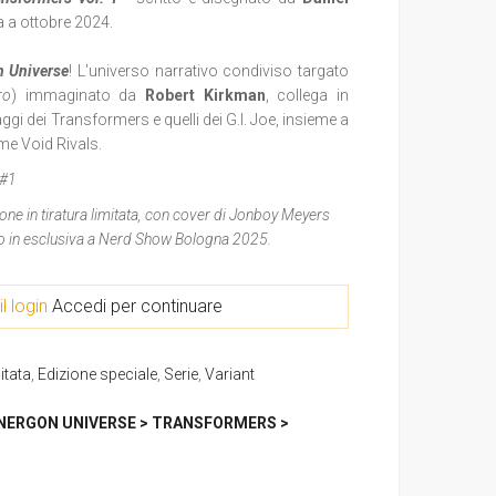
ia a ottobre 2024.
n Universe
! L'universo narrativo condiviso targato
ro
) immaginato da
Robert Kirkman
, collega in
gi dei Transformers e quelli dei G.I. Joe, insieme a
me Void Rivals.
 #1
one in tiratura limitata, con cover di Jonboy Meyers
ito in esclusiva a Nerd Show Bologna 2025.
il login
Accedi per continuare
itata
,
Edizione speciale
,
Serie
,
Variant
NERGON UNIVERSE > TRANSFORMERS >