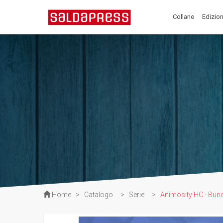
Collane
Edizion
Home
>
Catalogo
>
Serie
>
Animosity HC - Bund