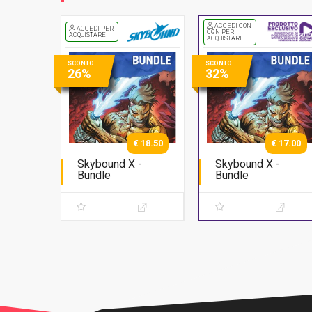
ACCEDI CON
ACCEDI PER
CGN PER
ACQUISTARE
ACQUISTARE
SCONTO
SCONTO
26%
32%
€ 18.50
€ 17.00
Skybound X -
Skybound X -
Bundle
Bundle
Serie completa
Serie completa
(regular)
(regular)