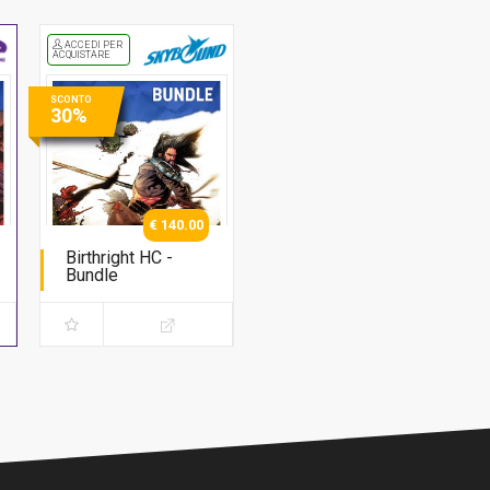
ACCEDI PER
ACQUISTARE
SCONTO
30%
€ 140.00
Birthright HC -
Bundle
Serie Completa