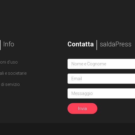
Info
Contatta
saldaPress
oni d'uso
ali e societarie
di servizio