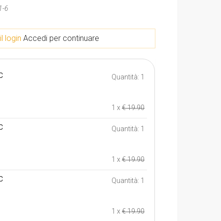
1-6
il login
Accedi per continuare
C
Quantità: 1
1 x
€ 19.90
C
Quantità: 1
1 x
€ 19.90
C
Quantità: 1
1 x
€ 19.90