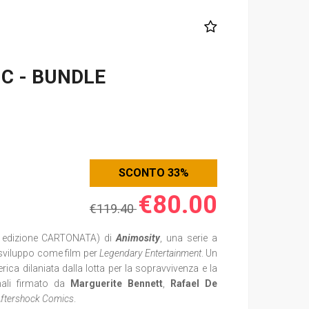
C - BUNDLE
SCONTO 33%
€80.00
€119.40
in edizione CARTONATA) di
Animosity
,
una serie a
n sviluppo come film per
Legendary Entertainment
. Un
ica dilaniata dalla lotta per la sopravvivenza e la
ali firmato da
Marguerite Bennett
,
Rafael De
ftershock Comics
.