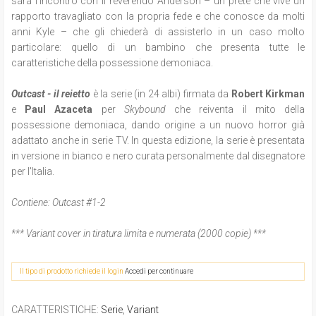
sarà l'incontro con il reverendo Anderson – un prete che vive un
rapporto travagliato con la propria fede e che conosce da molti
anni Kyle – che gli chiederà di assisterlo in un caso molto
particolare: quello di un bambino che presenta tutte le
caratteristiche della possessione demoniaca.
Outcast - il reietto
è la serie (in 24 albi) firmata da
Robert Kirkman
e
Paul Azaceta
per
Skybound
che reiventa il mito della
possessione demoniaca, dando origine a un nuovo horror già
adattato anche in serie TV. In questa edizione, la serie è presentata
in versione in bianco e nero curata personalmente dal disegnatore
per l'Italia.
Contiene: Outcast #1-2
*** Variant cover in tiratura limita e numerata (2000 copie) ***
Il tipo di prodotto richiede il login
Accedi per continuare
CARATTERISTICHE
:
Serie
,
Variant