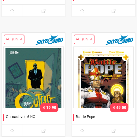
Un'oscurità lo circonda -
Invasione
variant fotografica
ACQUISTA
ACQUISTA
€ 19.90
€ 45.00
Outcast vol. 6 HC
Battle Pope
Invasione
L'immacolata Collezione