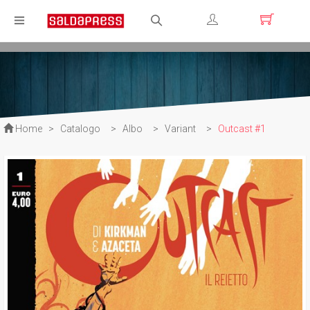
Registrati
Login
Home
>
Catalogo
>
Albo
>
Variant
>
Outcast #1