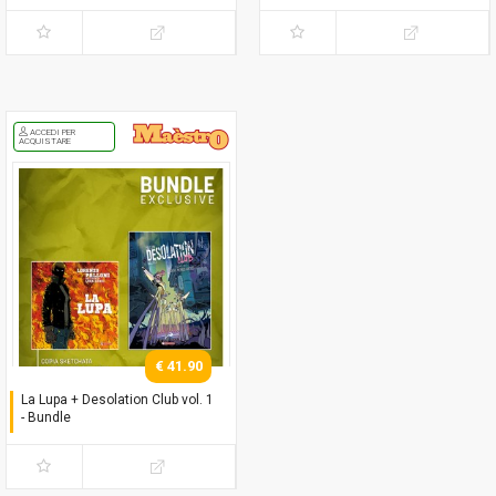
Con copia autografata
Con copia autografata
ACCEDI PER
ACQUISTARE
€ 41.90
La Lupa + Desolation Club vol. 1
- Bundle
Con copia sketchata