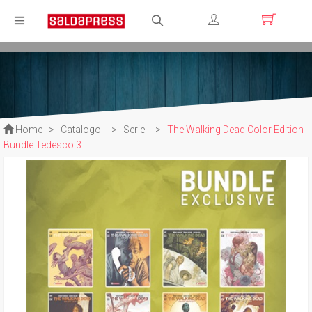
Registrati
Login
Home
>
Catalogo
>
Serie
>
The Walking Dead Color Edition -
Bundle Tedesco 3