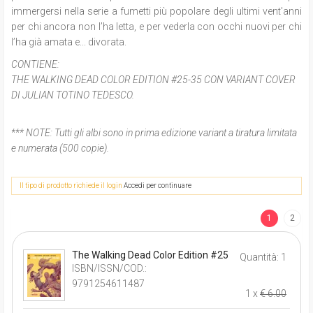
immergersi nella serie a fumetti più popolare degli ultimi vent'anni
per chi ancora non l’ha letta, e per vederla con occhi nuovi per chi
l’ha già amata e... divorata.
CONTIENE:
THE WALKING DEAD COLOR EDITION #25-35 CON VARIANT COVER
DI JULIAN TOTINO TEDESCO.
*** NOTE:
Tutti gli albi sono in prima edizione variant a tiratura limitata
e numerata (500 copie).
Il tipo di prodotto richiede il login
Accedi per continuare
1
2
The Walking Dead Color Edition #25
Quantità: 1
ISBN/ISSN/COD.:
9791254611487
1 x
€ 6.00