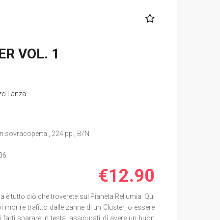
ER VOL. 1
zo Lanza
n sovracoperta., 224 pp., B/N
36
€12.90
a è tutto ciò che troverete sul Pianeta Rellumia. Qui
 morire trafitto dalle zanne di un Cluster, o essere
farti sparare in testa, assicurati di avere un buon