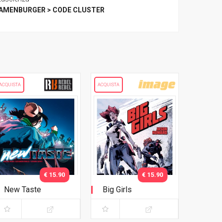
AMENBURGER > CODE CLUSTER
ACQUISTA
ACQUISTA
€ 15.90
€ 15.90
New Taste
Big Girls