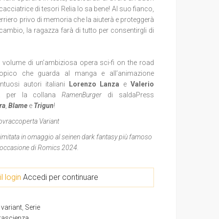
 cacciatrice di tesori Relia lo sa bene! Al suo fianco,
uerriero privo di memoria che la aiuterà e proteggerà
cambio, la ragazza farà di tutto per consentirgli di
o volume di un’ambiziosa opera sci-fi on the road
topico che guarda al manga e all’animazione
ntuosi autori italiani
Lorenzo Lanza
e
Valerio
ta per la collana
RamenBurger
di saldaPress
ra
,
Blame
e
Trigun
!
ovraccoperta Variant
 limitata in omaggio al seinen dark fantasy più famoso
n occasione di Romics 2024.
il login
Accedi per continuare
variant
,
Serie
tascienza