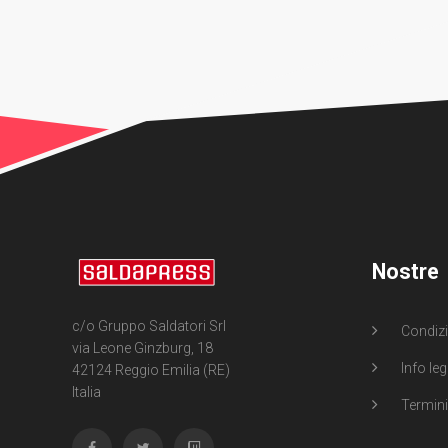
Nostre
c/o Gruppo Saldatori Srl
Condizi
via Leone Ginzburg, 18
Info leg
42124 Reggio Emilia (RE)
Italia
Termini 