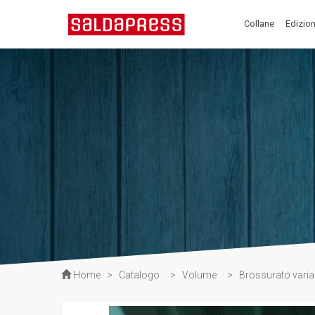
Collane
Edizion
Home
>
Catalogo
>
Volume
>
Brossurato varia