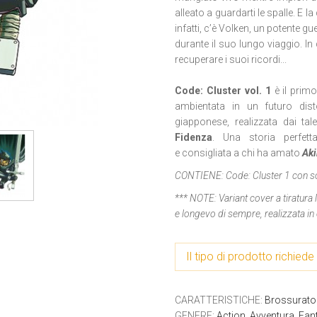
alleato a guardarti le spalle. E la
infatti, c’è Volken, un potente g
durante il suo lungo viaggio. In 
recuperare i suoi ricordi...
Code: Cluster vol. 1
è il prim
ambientata in un futuro dis
giapponese, realizzata dai tale
Fidenza
. Una storia perfet
e consigliata a chi ha amato
Aki
CONTIENE:
Code: Cluster 1 con s
*** NOTE:
Variant cover a tiratura
e longevo di sempre, realizzata i
Il tipo di prodotto richiede 
CARATTERISTICHE
:
Brossurato 
GENERE
:
Action
,
Avventura
,
Fan