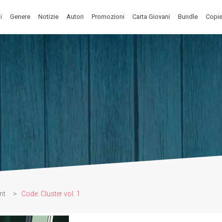
i
Genere
Notizie
Autori
Promozioni
Carta Giovani
Bundle
Copie
nt
>
Code: Cluster vol. 1