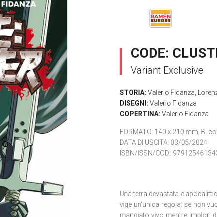
CODE: CLUST
Variant Exclusive
STORIA:
Valerio Fidanza
,
Loren
DISEGNI:
Valerio Fidanza
COPERTINA:
Valerio Fidanza
FORMATO
: 140 x 210 mm, B. co
DATA DI USCITA
: 03/05/2024
ISBN/ISSN/COD.:
97912546134
Una terra devastata e apocalittic
vige un'unica regola: se non vuoi
mangiato vivo mentre implori di 