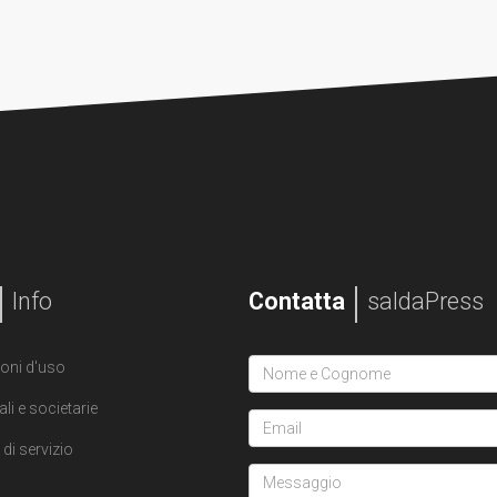
Info
Contatta
saldaPress
oni d'uso
ali e societarie
di servizio