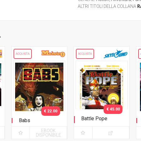
ALTRI TITOLI DELLA COLLANA
R
.
ACQUISTA
ACQUISTA
€ 45.00
€ 22.00
Battle Pope
Babs
L'immacolata
EBOOK
Collezione
DISPONIBILE