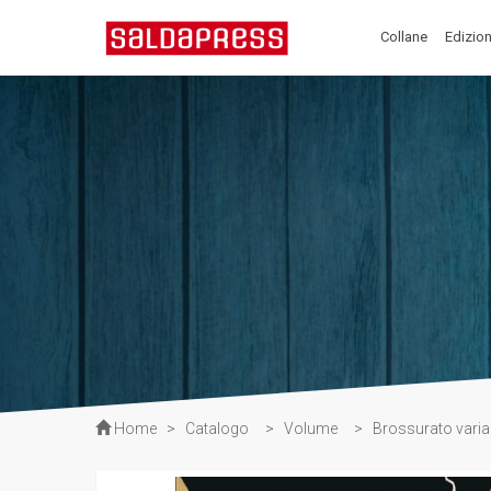
Collane
Edizion
Home
>
Catalogo
>
Volume
>
Brossurato varia