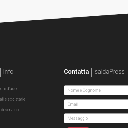
Info
Contatta
saldaPress
oni d'uso
ali e societarie
di servizio