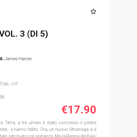
L. 3 (DI 5)
A:
James Harren
0 pp., col.
38
€17.90
a Terra, a tre umani è stato concesso il potere
ità... e hanno fallito. Ora, un nuovo Ultramega si è
ale, senza eroi né speranza. Ma la Regina dei Kaiju