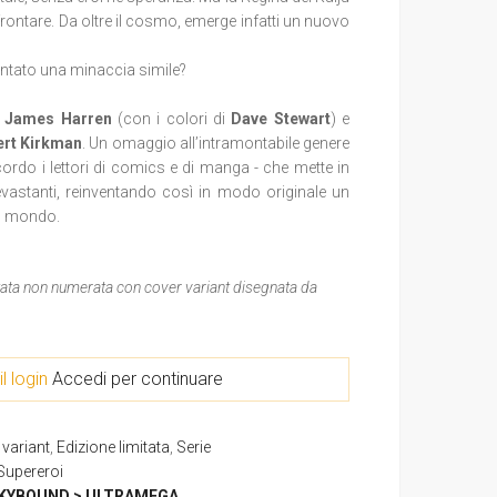
frontare. Da oltre il cosmo, emerge infatti un nuovo
ntato una minaccia simile?
James Harren
(con i colori di
Dave Stewart
) e
rt Kirkman
. Un omaggio all’intramontabile genere
cordo i lettori di comics e di manga - che mette in
evastanti, reinventando così in modo originale un
 il mondo.
tata non numerata con cover variant disegnata da
il login
Accedi per continuare
variant
,
Edizione limitata
,
Serie
Supereroi
KYBOUND > ULTRAMEGA