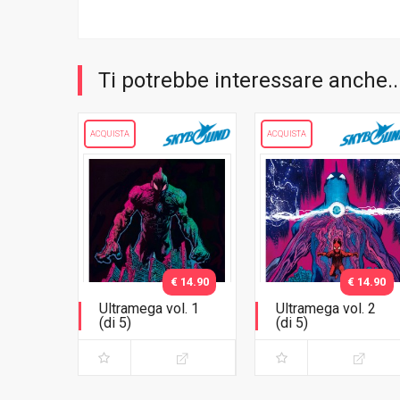
Ti potrebbe interessare anche..
ACQUISTA
ACQUISTA
€ 14.90
€ 14.90
Ultramega vol. 1
Ultramega vol. 2
(di 5)
(di 5)