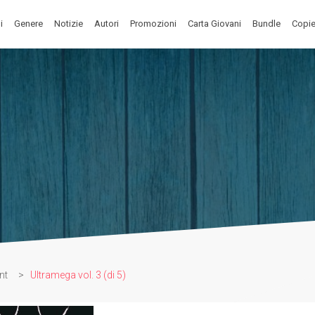
i
Genere
Notizie
Autori
Promozioni
Carta Giovani
Bundle
Copie
nt
>
Ultramega vol. 3 (di 5)