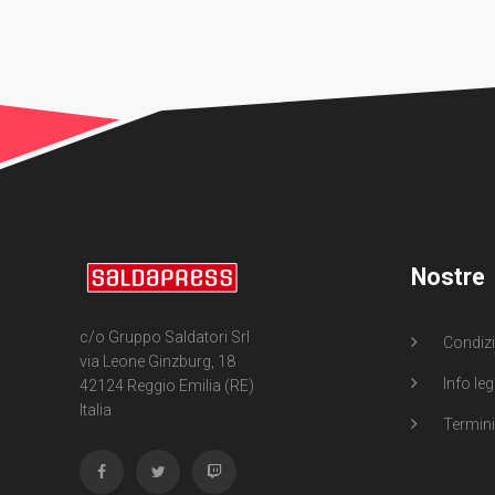
Nostre
c/o Gruppo Saldatori Srl
Condizi
via Leone Ginzburg, 18
Info leg
42124 Reggio Emilia (RE)
Italia
Termini 