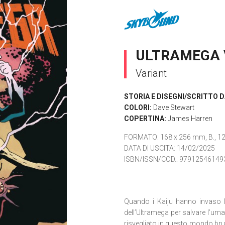
ULTRAMEGA VO
Variant
STORIA E DISEGNI/SCRITTO D
COLORI:
Dave Stewart
COPERTINA:
James Harren
FORMATO
: 168 x 256 mm, B., 12
DATA DI USCITA
: 14/02/2025
ISBN/ISSN/COD.:
97912546149
Quando i Kaiju hanno invaso l
dell’Ultramega per salvare l’uman
risvegliato in questo mondo brut