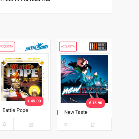
ACQUISTA
ACQUISTA
€ 45.00
€ 15.90
Battle Pope
New Taste
L'immacolata
Collezione