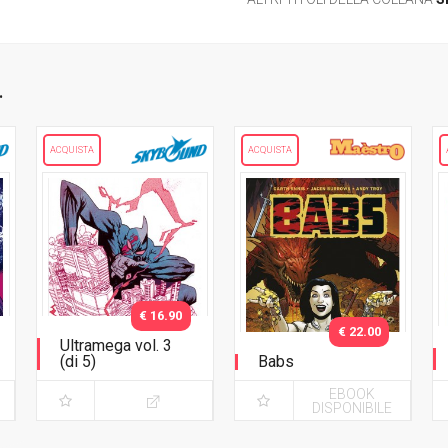
.
ACQUISTA
ACQUISTA
€ 16.90
€ 22.00
Ultramega vol. 3
(di 5)
Babs
EBOOK
DISPONIBILE