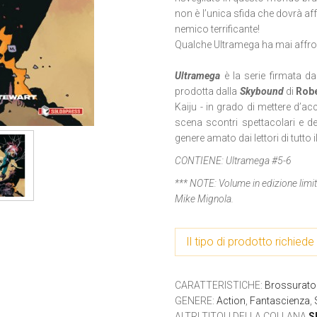
non è l’unica sfida che dovrà af
nemico terrificante!
Qualche Ultramega ha mai affro
Ultramega
è la serie firmata da
prodotta dalla
Skybound
di
Robe
Kaiju - in grado di mettere d’ac
scena scontri spettacolari e d
genere amato dai lettori di tutto
CONTIENE:
Ultramega #5-6
*** NOTE:
Volume in edizione limi
Mike Mignola.
Il tipo di prodotto richiede 
CARATTERISTICHE
:
Brossurato 
GENERE
:
Action
,
Fantascienza
,
ALTRI TITOLI DELLA COLLANA
S