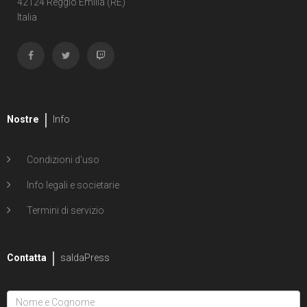
42124 Reggio Emilia (RE)
Italia
Nostre
Info
Condizioni d'uso
Info legali e societarie
Termini di servizio
Contatta
saldaPress