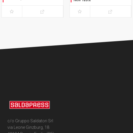
New Taste
L'immacolata Collezione
c/o Gruppo Saldatori Srl
via Leone Ginzburg, 18