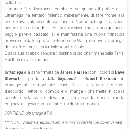
sulla Terra.
Il mondo è radicalmente cambiato da quando il potere degli
Ultramega ha tentato, fallendo miseramente, di fare fronte alla
terribile avanzata dei colossali nemici. Nonostante questo, alcuni
hanno trovato il modo di continuare a vivere ma, proprio quando il
peggio pareva passato, si è manifestata una nuova minaccia
proveniente dallo spazio profondo che Noah, il nuovo Ultramega,
dovrà affrontare in un terribile scontro finale.
E dalla sua scelta dipenderà il destino di ciò che rimane della Terra.
E dell’intera razza umana.
Ultramega
è la serie firmata da
James Harren
(con i colori di
Dave
Stewart
) e prodotta dalla
Skybound
di
Robert Kirkman
. Un
omaggio all’intramontabile genere Kaiju - in grado di mettere
d’accordo i lettori di comics e di manga - che mette in scena
scontri spettacolari e devastanti, reinventando così in modo
originale un genere amato dai lettori di tutto il mondo.
CONTIENE:
Ultramega #7-8
*** NOTE:
Volume in edizione limitata non numerata con cover variant
disegnata da James Harren.