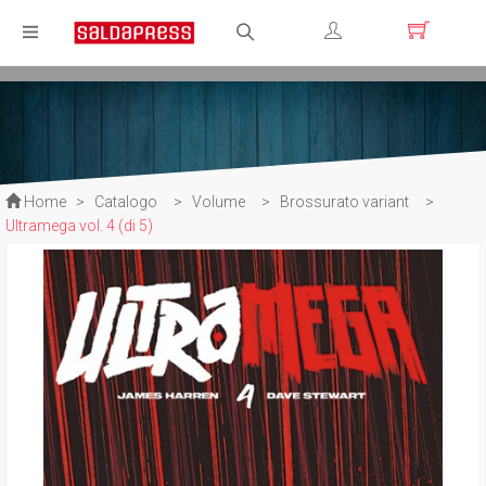
Registrati
Login
Home
>
Catalogo
>
Volume
>
Brossurato variant
>
Ultramega vol. 4 (di 5)