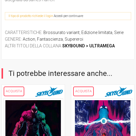
Il tipo di prodotto richiede il login
Accedi per continuare
CARATTERISTICHE
:
Brossurato variant
,
Edizione limitata
,
Serie
GENERE
:
Action
,
Fantascienza
,
Supereroi
ALTRI TITOLI DELLA COLLANA
SKYBOUND > ULTRAMEGA
Ti potrebbe interessare anche...
ACQUISTA
ACQUISTA