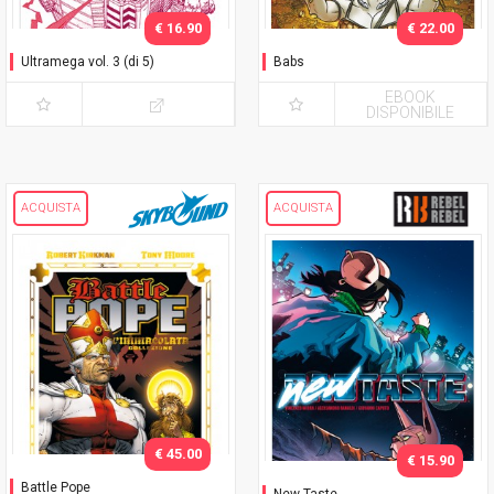
€ 16.90
€ 22.00
Ultramega vol. 3 (di 5)
Babs
EBOOK
DISPONIBILE
ACQUISTA
ACQUISTA
€ 45.00
€ 15.90
Battle Pope