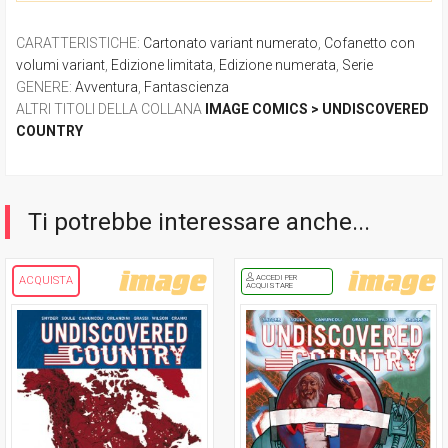
CARATTERISTICHE
:
Cartonato variant numerato
,
Cofanetto con
volumi variant
,
Edizione limitata
,
Edizione numerata
,
Serie
GENERE
:
Avventura
,
Fantascienza
ALTRI TITOLI DELLA COLLANA
IMAGE COMICS > UNDISCOVERED
COUNTRY
Ti potrebbe interessare anche...
ACCEDI PER
ACQUISTA
ACQUISTARE