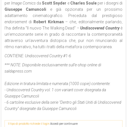
per
Image Comics
da
Scott Snyder
e
Charles Soule
per i disegni di
Giuseppe Camuncoli
e già opzionata per un prossimo
adattamento cinematografico.
Preceduta dal prestigioso
endorsement
di
Robert Kirkman
– che, editorialmente parlando,
l'ha definita “Il nuovo The Walking Dead” –
Undiscovered Country
è
un'emozionante serie in grado di raccontare la contemporaneità
attraverso un'avventura distopica che, pur non rinunciando al
ritmo narrativo, ha tutti i tratti della metafora contemporanea.
CONTIENE:
Undiscovered Country #1-6
*** NOTE:
Disponibile esclusivamente sull'e-shop online di
saldapress.com
Edizione in tiratura limitata e numerata (1000 copie) contenente:
- Undiscovered Country vol. 1 con variant cover disegnata da
Giuseppe Camuncoli
- 6 cartoline esclusive della serie "Dentro gli Stati Uniti di Undiscovered
Country" disegnate da Giuseppe Camuncoli
Il tipo di prodotto richiede il login
Accedi per continuare