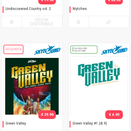
Undiscovered Country vol. 2
Wytches
Unità
Il segreto delle streghe
EBOOK
DISPONIBILE
ACCEDI PER
ACQUISTA
ACQUISTARE
€ 29.90
€ 4.90
Green Valley
Green Valley #1 (di 9)
Edizione Deluxe
Variant white cover