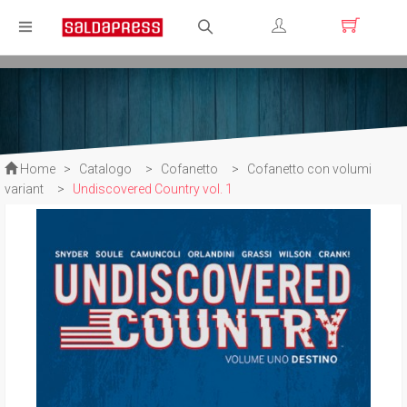
Registrati
Login
Home
>
Catalogo
>
Cofanetto
>
Cofanetto con volumi
variant
>
Undiscovered Country vol. 1