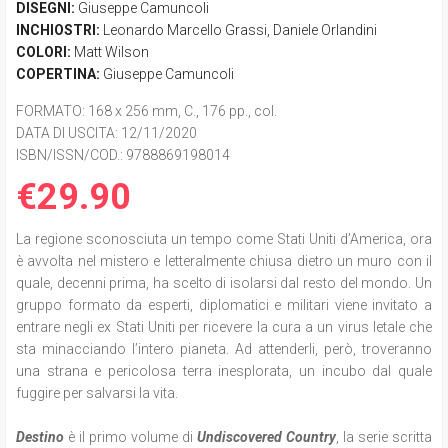
DISEGNI:
Giuseppe Camuncoli
INCHIOSTRI:
Leonardo Marcello Grassi
,
Daniele Orlandini
COLORI:
Matt Wilson
COPERTINA:
Giuseppe Camuncoli
FORMATO
: 168 x 256 mm, C., 176 pp., col.
DATA DI USCITA
: 12/11/2020
ISBN/ISSN/COD.:
9788869198014
€29.90
La regione sconosciuta un tempo come Stati Uniti d’America, ora
è avvolta nel mistero e letteralmente chiusa dietro un muro con il
quale, decenni prima, ha scelto di isolarsi dal resto del mondo. Un
gruppo formato da esperti, diplomatici e militari viene invitato a
entrare negli ex Stati Uniti per ricevere la cura a un virus letale che
sta minacciando l’intero pianeta. Ad attenderli, però, troveranno
una strana e pericolosa terra inesplorata, un incubo dal quale
fuggire per salvarsi la vita.
Destino
è il primo volume di
Undiscovered Country
, la serie scritta