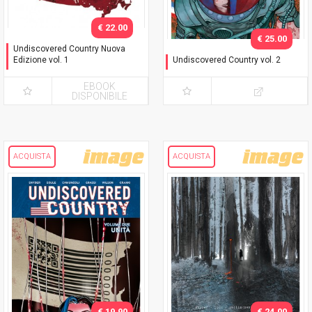
€ 22.00
€ 25.00
Undiscovered Country Nuova
Edizione vol. 1
Undiscovered Country vol. 2
Destino
Unità - Variant Exclusive
EBOOK
DISPONIBILE
ACQUISTA
ACQUISTA
€ 19.90
€ 24.00