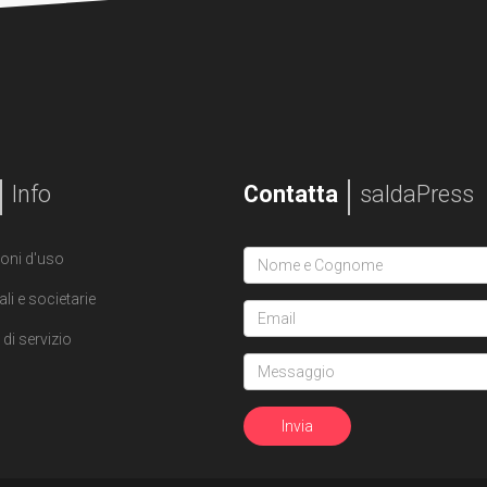
Info
Contatta
saldaPress
oni d'uso
ali e societarie
di servizio