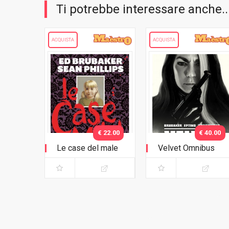
Ti potrebbe interessare anche..
ACQUISTA
ACQUISTA
€ 22.00
€ 40.00
Le case del male
Velvet Omnibus