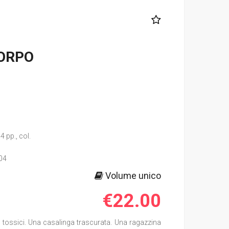
CORPO
4 pp., col.
04
Volume unico
€22.00
 tossici. Una casalinga trascurata. Una ragazzina