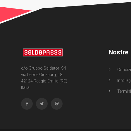
Nostre
c/o Gruppo Saldatori Srl
Condizi
via Leone Ginzburg, 18
Info leg
42124 Reggio Emilia (RE)
Italia
Termini 