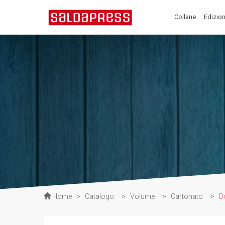
Collane
Edizion
Home
>
Catalogo
>
Volume
>
Cartonato
>
D