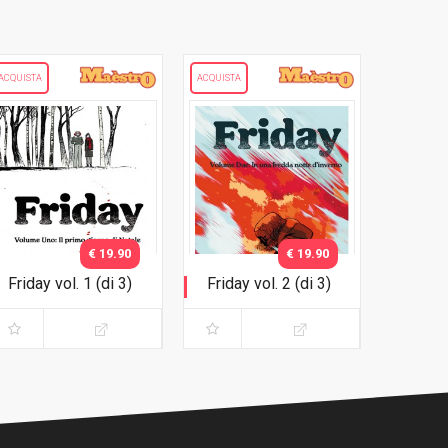
ACQUISTA
ACQUISTA
€ 19.90
€ 19.90
Friday vol. 1 (di 3)
Friday vol. 2 (di 3)
Il primo giorno di
In una fredda notte
Natale
d'inverno