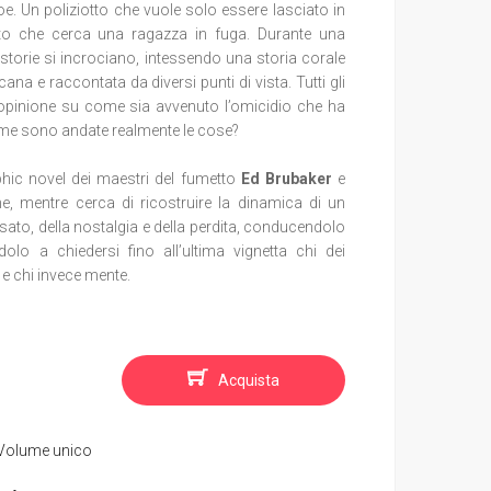
e. Un poliziotto che vuole solo essere lasciato in
ato che cerca una ragazza in fuga. Durante una
 storie si incrociano, intessendo una storia corale
ana e raccontata da diversi punti di vista. Tutti gli
n’opinione su come sia avvenuto l’omicidio che ha
me sono andate realmente le cose?
hic novel dei maestri del fumetto
Ed Brubaker
e
e, mentre cerca di ricostruire la dinamica di un
ssato, della nostalgia e della perdita, conducendolo
dolo a chiedersi fino all’ultima vignetta chi dei
 e chi invece mente.
Acquista
Volume unico