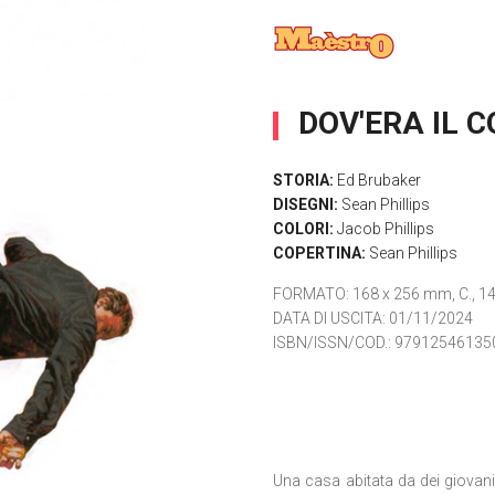
DOV'ERA IL 
STORIA:
Ed Brubaker
DISEGNI:
Sean Phillips
COLORI:
Jacob Phillips
COPERTINA:
Sean Phillips
FORMATO
: 168 x 256 mm, C., 14
DATA DI USCITA
: 01/11/2024
ISBN/ISSN/COD.:
97912546135
Una casa abitata da dei giovani