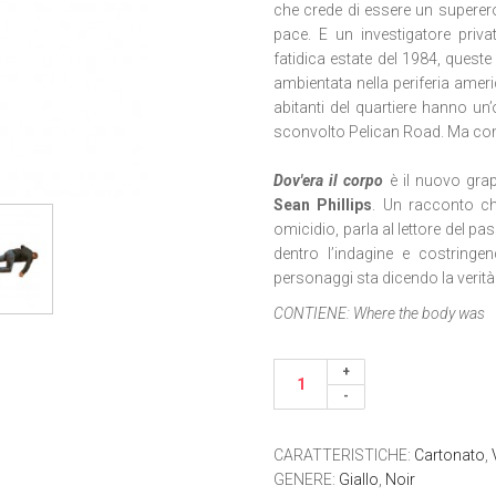
che crede di essere un superero
pace. E un investigatore priv
fatidica estate del 1984, queste
ambientata nella periferia americ
abitanti del quartiere hanno u
sconvolto Pelican Road. Ma co
Dov'era il corpo
è il nuovo grap
Sean Phillips
. Un racconto ch
omicidio, parla al lettore del pa
dentro l’indagine e costringen
personaggi sta dicendo la verità
CONTIENE:
Where the body was
CARATTERISTICHE
:
Cartonato
,
GENERE
:
Giallo
,
Noir