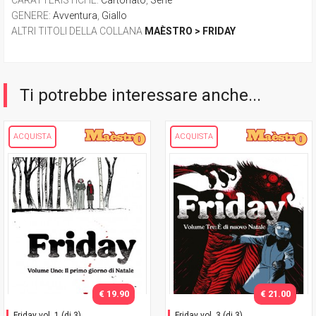
GENERE
:
Avventura
,
Giallo
ALTRI TITOLI DELLA COLLANA
MAÈSTRO > FRIDAY
Ti potrebbe interessare anche...
ACQUISTA
ACQUISTA
€ 19.90
€ 21.00
Friday vol. 1 (di 3)
Friday vol. 3 (di 3)