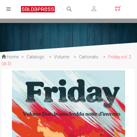
Registrati
Login
Home
>
Catalogo
>
Volume
>
Cartonato
>
Friday vol. 2
(di 3)