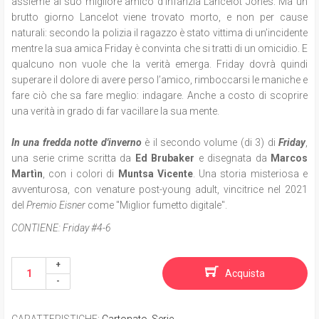
assieme al suo migliore amico d’infanzia Lancelot Jones. Ma un
brutto giorno Lancelot viene trovato morto, e non per cause
naturali: secondo la polizia il ragazzo è stato vittima di un’incidente
mentre la sua amica Friday è convinta che si tratti di un omicidio. E
qualcuno non vuole che la verità emerga. Friday dovrà quindi
superare il dolore di avere perso l’amico, rimboccarsi le maniche e
fare ciò che sa fare meglio: indagare. Anche a costo di scoprire
una verità in grado di far vacillare la sua mente.
In una fredda notte d'inverno
è il secondo volume (di 3) di
Friday
,
una serie crime scritta da
Ed Brubaker
e disegnata da
Marcos
Martìn
, con i colori di
Muntsa Vicente
. Una storia misteriosa e
avventurosa, con venature post-young adult, vincitrice nel 2021
del
Premio Eisner
come "Miglior fumetto digitale".
CONTIENE:
Friday #4-6
Acquista
CARATTERISTICHE
:
Cartonato
,
Serie