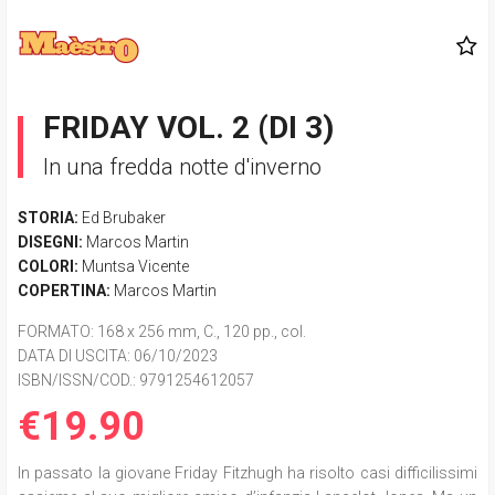
FRIDAY VOL. 2 (DI 3)
In una fredda notte d'inverno
STORIA:
Ed Brubaker
DISEGNI:
Marcos Martin
COLORI:
Muntsa Vicente
COPERTINA:
Marcos Martin
FORMATO
: 168 x 256 mm, C., 120 pp., col.
DATA DI USCITA
: 06/10/2023
ISBN/ISSN/COD.:
9791254612057
€19.90
In passato la giovane Friday Fitzhugh ha risolto casi difficilissimi