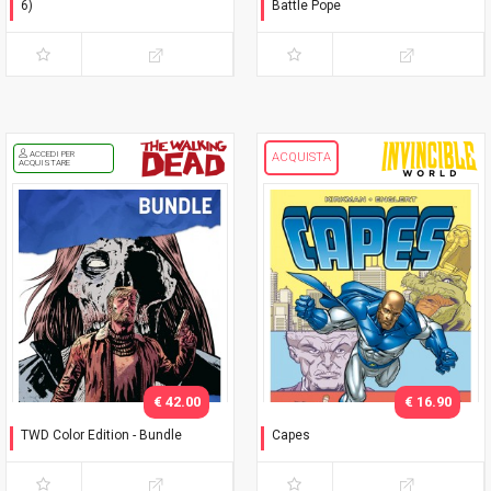
6)
Battle Pope
Preludio - Variant con
L'immacolata Collezione
cofanetto
ACCEDI PER
ACQUISTA
ACQUISTARE
€ 42.00
€ 16.90
TWD Color Edition - Bundle
Capes
Variant Phillips
Timbrare il cartellino