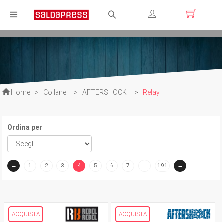
Registrati
Login
Home
>
Collane
>
AFTERSHOCK
>
Relay
Ordina per
←
1
2
3
4
5
6
7
…
191
→
(current)
ACQUISTA
ACQUISTA