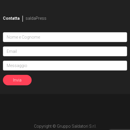
2
Mike Bowden
Contatta
saldaPress
1
Pippa Bowland
2
Russ Braun
4
Heather Breckel
19
Elizabeth Breitweiser
1
Dan Brereton
26
Andrei Bressan
4
Ed Brisson
2
Matt Broome
1
Andrew Brown
Copyright © Gruppo Saldatori S.r.l.