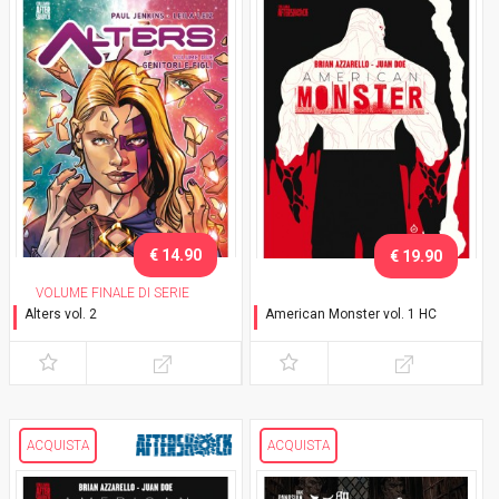
€ 14.90
€ 19.90
VOLUME FINALE DI SERIE
Alters vol. 2
American Monster vol. 1 HC
Genitori e figli
Dolce casa
ACQUISTA
ACQUISTA