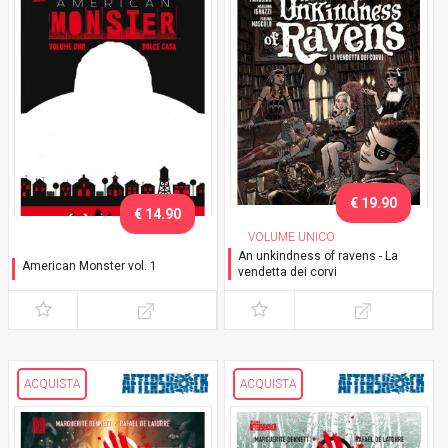
€ 19.90
€ 14.90
VOLUME UNICO
An unkindness of ravens - La
American Monster vol. 1
vendetta dei corvi
Dolce casa
ACQUISTA
ACQUISTA