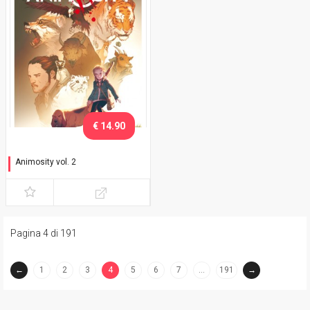
€ 14.90
Animosity vol. 2
Il drago
Pagina 4 di 191
←
1
2
3
4
5
6
7
…
191
→
(current)