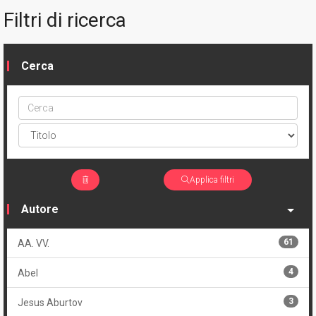
Filtri di ricerca
Cerca
Cerca
ptype
Applica filtri
Autore
61
AA. VV.
4
Abel
3
Jesus Aburtov