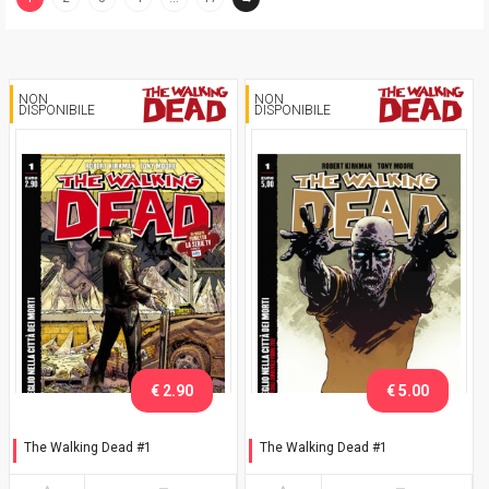
(current)
NON
NON
DISPONIBILE
DISPONIBILE
€ 2.90
€ 5.00
The Walking Dead #1
The Walking Dead #1
Risveglio nella città dei
Risveglio nella città dei
morti
morti - Variant ZWVR 2013