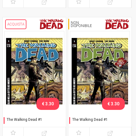
NON
ACQUISTA
DISPONIBILE
€ 3.30
€ 3.30
The Walking Dead #1
The Walking Dead #1
Risveglio nella città dei
Risveglio nella città dei
morti - Seconda ristampa
morti - Prima ristampa