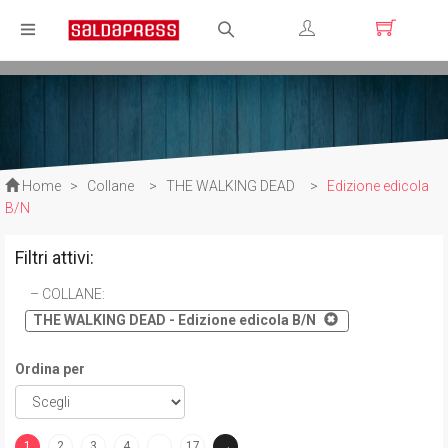
Registrati
Login
Home
>
Collane
>
THE WALKING DEAD
>
Edizione edicola
B/N
Filtri attivi:
COLLANE
:
THE WALKING DEAD - Edizione edicola B/N
Ordina per
1
2
3
4
…
17
→