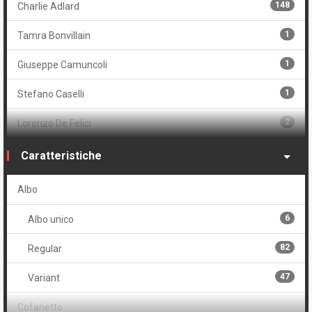
148
Charlie Adlard
1
Tamra Bonvillain
1
Giuseppe Camuncoli
1
Stefano Caselli
2
Lorenzo De Felici
1
Carmine Di Giandomenico
Caratteristiche
73
Stefano Gaudiano
Albo
1
Sina Grace
6
Albo unico
1
Bryan Hitch
82
Regular
151
Robert Kirkman
47
Variant
1
Todd McFarlane
Cofanetto