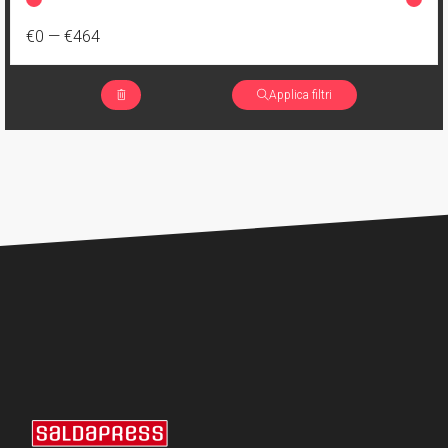
€0
—
€464
Applica filtri