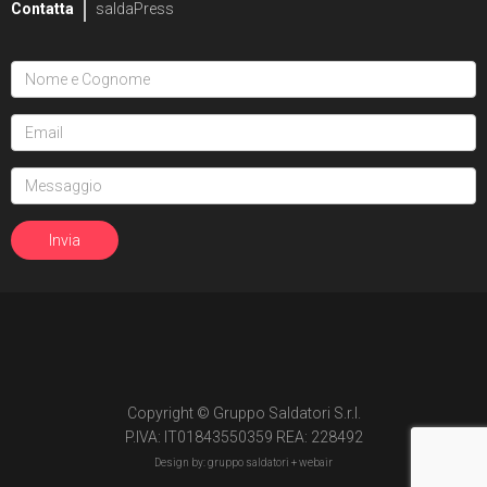
Contatta
saldaPress
Copyright © Gruppo Saldatori S.r.l.
P.IVA: IT01843550359 REA: 228492
Design by: gruppo saldatori +
webair