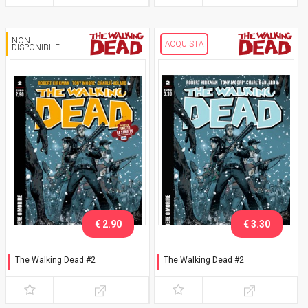
NON
ACQUISTA
DISPONIBILE
€ 2.90
€ 3.30
The Walking Dead #2
The Walking Dead #2
Uccidere o morire
Uccidere o morire -
Ristampa