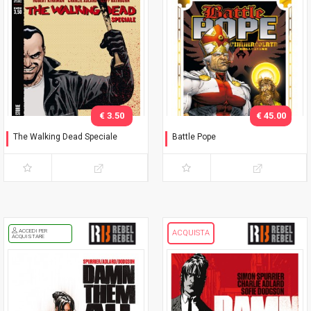
€ 3.50
€ 45.00
The Walking Dead Speciale
Battle Pope
Negan è qui! e altre storie
L'immacolata Collezione
ACCEDI PER
ACQUISTA
ACQUISTARE