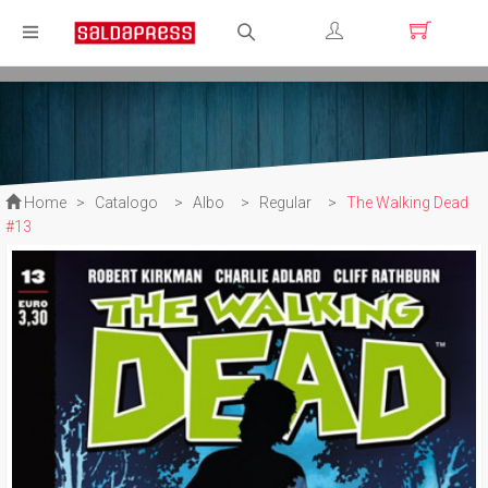
Registrati
Login
Home
>
Catalogo
>
Albo
>
Regular
>
The Walking Dead
#13