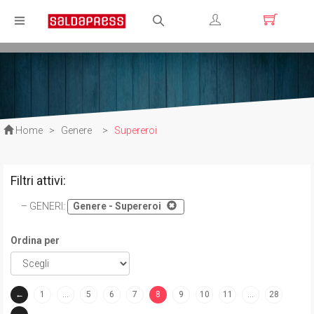
Registrati
Login
Home
>
Genere
>
Supereroi
Filtri attivi:
GENERI
:
Genere - Supereroi
Ordina per
←
1
…
5
6
7
8
9
10
11
…
28
(current)