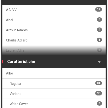
12
AA. VV.
4
Abel
4
Arthur Adams
1
Charlie Adlard
1
Lauren Affe
5
Raùl Angulo
Caratteristiche
1
Kris Anka
Albo
1
Walter Baiamonte
81
Regular
13
Jean-Francois Beaulieau
35
Variant
2
Jordie Bellaire
4
White Cover