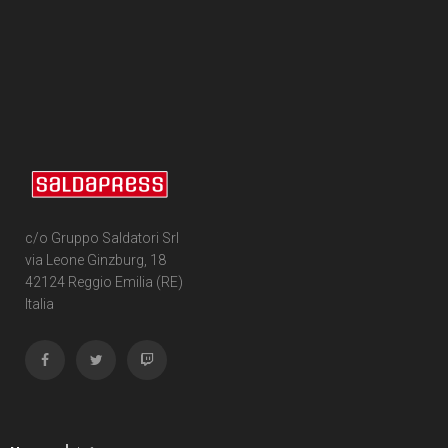
28
Edizione Omnibus
1
Tobias Daneluz
Spin-off
1
Lorenzo De Felici
8
Battle Beast
3
Sabrina Del Grosso
3
Brit
1
Daniele Di Nicuolo
1
Capes
1
Nikolas Draper-Ivey
2
c/o Gruppo Saldatori Srl
Guarding the Globe
2
Gabe Eltaeb
via Leone Ginzburg, 18
1
Invincible presenta
42124 Reggio Emilia (RE)
1
Mark Englert
Italia
2
Invincible Universe
24
Nathan Fairbairn
4
Lo stupefacente Wolf-man
1
Gabriele Falzone
1
Science Dog
1
Triona Farrell
1