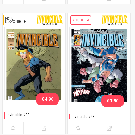
NON
ACQUISTA
DISPONIBILE
€ 4.90
€ 3.90
Invincible #22
Invincible #23
Variant Lucca C&G 2015