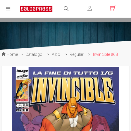
Registrati
Login
Home
>
Catalogo
>
Albo
>
Regular
>
Invincible #68