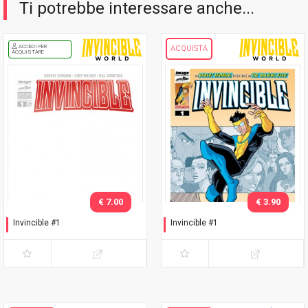
Ti potrebbe interessare anche...
ACCEDI PER
ACQUISTA
ACQUISTARE
€ 7.00
€ 3.90
Invincible #1
Invincible #1
Variant white cover logo
Prima ristampa
Rosso