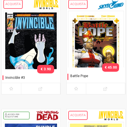
ACQUISTA
ACQUISTA
€ 45.00
€ 3.90
Battle Pope
Invincible #3
L'immacolata Collezione
ACCEDI PER
ACQUISTA
ACQUISTARE