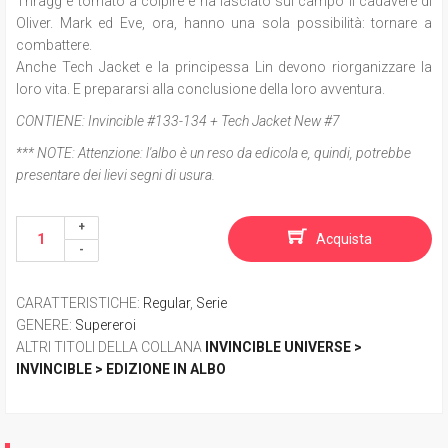
Thragg è tornato a colpire e ha lasciato
sul campo il cadavere di
Oliver.
Mark ed Eve, ora, hanno una sola possibilità: tornare a
combattere.
Anche Tech Jacket e la principessa Lin devono riorganizzare la
loro vita. E prepararsi alla conclusione della loro avventura.
CONTIENE:
Invincible #133-134 + Tech Jacket New #7
*** NOTE:
Attenzione: l'albo è un reso da edicola e, quindi, potrebbe
presentare dei lievi segni di usura.
Acquista
CARATTERISTICHE
:
Regular
,
Serie
GENERE
:
Supereroi
ALTRI TITOLI DELLA COLLANA
INVINCIBLE UNIVERSE >
INVINCIBLE > EDIZIONE IN ALBO