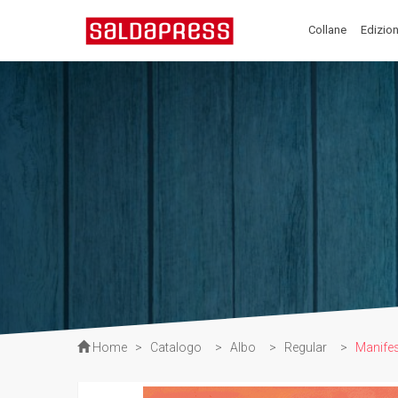
Collane
Edizion
Home
>
Catalogo
>
Albo
>
Regular
>
Manifes