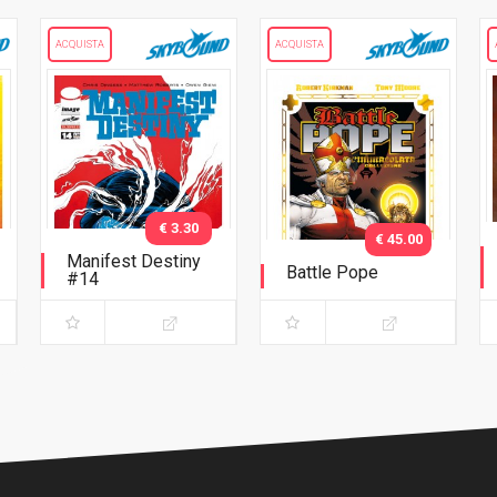
ACQUISTA
ACQUISTA
€ 3.30
€ 45.00
Manifest Destiny
Battle Pope
#14
L'immacolata
Collezione