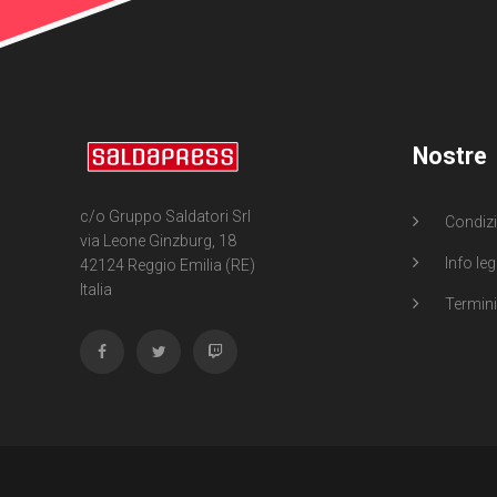
Nostre
c/o Gruppo Saldatori Srl
Condizi
via Leone Ginzburg, 18
Info leg
42124 Reggio Emilia (RE)
Italia
Termini 