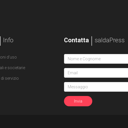
Info
Contatta
saldaPress
oni d'uso
ali e societarie
di servizio