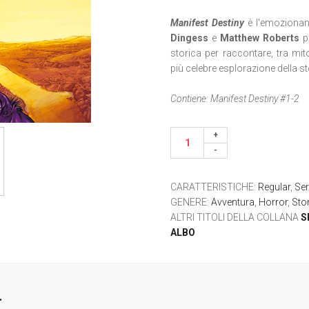
Manifest Destiny
è l'emozionan
Dingess
e
Matthew Roberts
p
storica per raccontare, tra mito
più celebre esplorazione della s
Contiene: Manifest Destiny #1-2
CARATTERISTICHE
:
Regular
,
Ser
GENERE
:
Avventura
,
Horror
,
Sto
ALTRI TITOLI DELLA COLLANA
S
ALBO
.