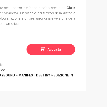
te serie horror a sfondo storico creata da
Chris
er
Skybound.
Un viaggio nei territori della distopia
logia, azione e orrore, un’originale versione della
toria americana.
Acquista
ie
rico
KYBOUND > MANIFEST DESTINY > EDIZIONE IN