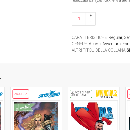
realizzata da Tyler Kirkham a te
CARATTERISTICHE
:
Regular
,
Ser
GENERE
:
Action
,
Avventura
,
Fan
ALTRI TITOLI DELLA COLLANA
S
.
ACCEDI PER
ACQUISTA
ACQUISTARE