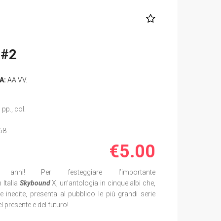
 #2
A:
AA.VV.
pp., col.
68
€5.00
i! Per festeggiare l’importante
 Italia
Skybound
X, un’antologia in cinque albi che,
 inedite, presenta al pubblico le più grandi serie
l presente e del futuro!