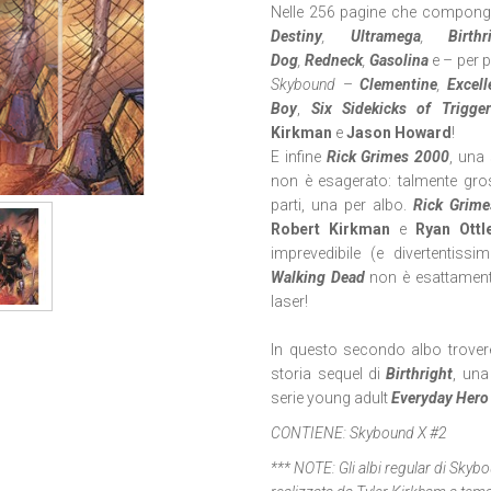
Nelle 256 pagine che compongon
Destiny
,
Ultramega
,
Birthr
Dog
,
Redneck
,
Gasolina
e – per 
Skybound
–
Clementine
,
Excel
Boy
,
Six Sidekicks of Trigge
Kirkman
e
Jason Howard
!
E infine
Rick Grimes 2000
, una 
non è esagerato: talmente gr
parti, una per albo.
Rick Grim
Robert Kirkman
e
Ryan Ottl
imprevedibile (e divertentis
Walking Dead
non è esattament
laser!
In questo secondo albo trover
storia sequel di
Birthright
, una
serie young adult
Everyday Hero
CONTIENE:
Skybound X #2
*** NOTE:
Gli albi regular di Sky