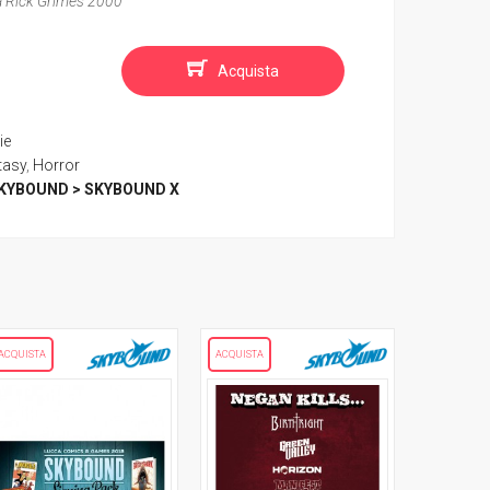
ma Rick Grimes 2000
Acquista
ie
tasy
,
Horror
KYBOUND > SKYBOUND X
ACQUISTA
ACQUISTA