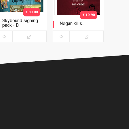
€ 80.00
€ 19.90
Skybound signing
Negan kills...
pack - B
Collector's Pack