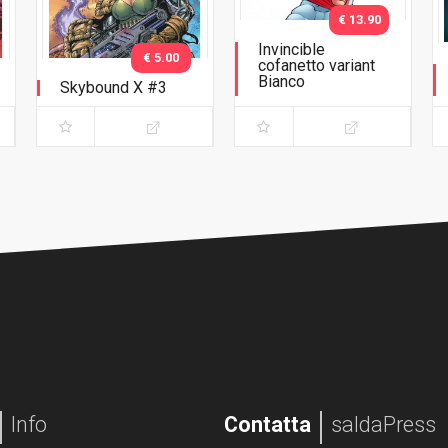
€ 13.90
Invincible
€ 5.00
cofanetto variant
Bianco
Skybound X #3
Cofanetto Bianco -
con variant
Info
Contatta
saldaPress