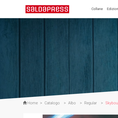
Collane
Edizion
Home
>
Catalogo
>
Albo
>
Regular
>
Skybou