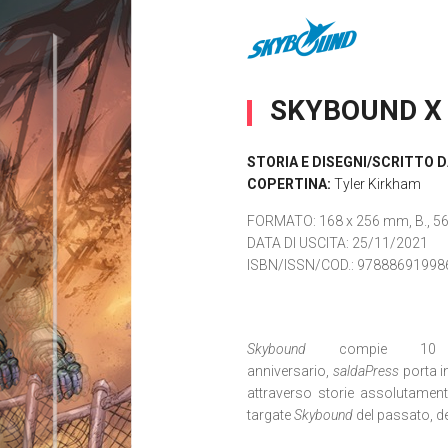
SKYBOUND X
STORIA E DISEGNI/SCRITTO D
COPERTINA:
Tyler Kirkham
FORMATO
: 168 x 256 mm, B., 56 
DATA DI USCITA
: 25/11/2021
ISBN/ISSN/COD.:
97888691998
Skybound
compie 10 ann
anniversario,
saldaPress
porta in
attraverso storie assolutamente
targate
Skybound
del passato, de