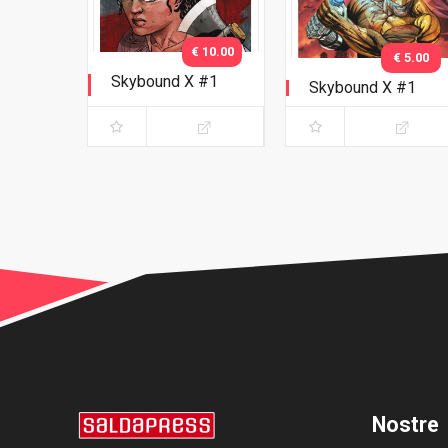
€ 10.00
€ 5.00
Skybound X #1
Skybound X #1
Variant Adlard
Nostre