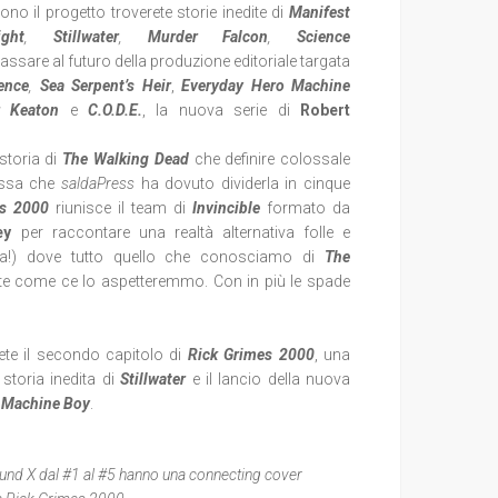
o il progetto troverete storie inedite di
Manifest
ight
,
Stillwater
,
Murder Falcon
,
Science
passare al futuro della produzione editoriale targata
lence
,
Sea Serpent’s Heir
,
Everyday Hero Machine
r Keaton
e
C.O.D.E.
, la nuova serie di
Robert
storia di
The Walking Dead
che definire colossale
ossa che
saldaPress
ha dovuto dividerla in cinque
es 2000
riunisce il team di
Invincible
formato da
ey
per raccontare una realtà alternativa folle e
sima!) dove tutto quello che conosciamo di
The
e come ce lo aspetteremmo. Con in più le spade
ete il secondo capitolo di
Rick Grimes 2000
, una
 storia inedita di
Stillwater
e il lancio della nuova
 Machine
Boy
.
bound X dal #1 al #5 hanno una connecting cover