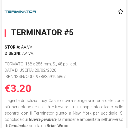
TERMINATOR #5
STORIA:
AA.VV.
DISEGNI:
AA.VV.
FORMATO
: 168 x 256 mm, S., 48 pp., col.
DATA DI USCITA
: 20/02/2020
ISBN/ISSN/COD.:
9788869196867
€3.20
L'agente di polizia Lucy Castro dovrà spingersi in una delle zone
più pericolose della città e trovare lì un inaspettato alleato nello
scontro con il Terminator giunto a New York per ucciderla. Si
conclude qui
Guerra parallela
, la miniserie ambientata nell'universo
di
Terminator
scritta da
Brian Wood
.