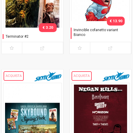
€ 13.90
€ 3.20
Invincible cofanetto variant
Bianco
Terminator #2
Cofanetto Bianco - con
variant
ACQUISTA
ACQUISTA