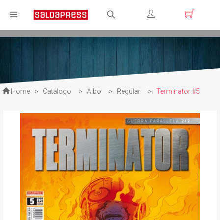
Registrati
Login
Home
>
Catalogo
>
Albo
>
Regular
>
Terminator #5