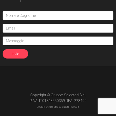
Copyright © Gruppo Saldatori S.r.l.
P.IVA: IT01843550359 REA: 228492
Design by: gruppo saldatori +
webair