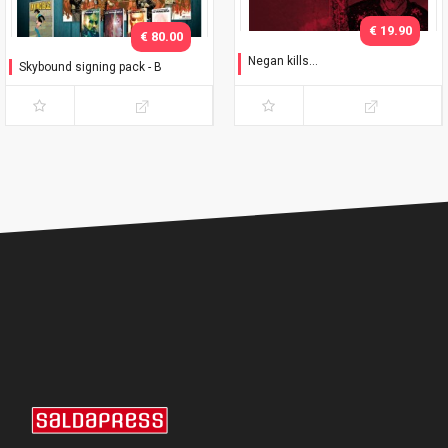
€ 19.90
€ 80.00
Negan kills...
Skybound signing pack - B
Collector's Pack