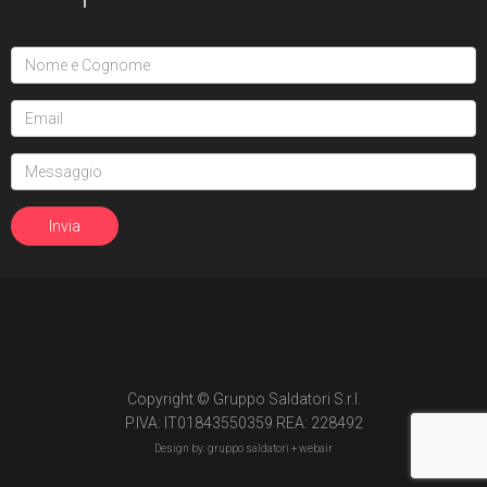
Copyright © Gruppo Saldatori S.r.l.
P.IVA: IT01843550359 REA: 228492
Design by: gruppo saldatori +
webair