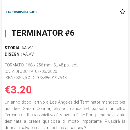
TERMINATOR #6
STORIA:
AA.VV.
DISEGNI:
AA.VV.
FORMATO
: 168 x 256 mm, S., 48 pp., col.
DATA DI USCITA
: 07/05/2020
ISBN/ISSN/COD.:
9788869197543
€3.20
Un anno dopo l'arrivo a Los Angeles del Terminator mandato per
uccidere Sarah Connor, Skynet manda nel passato un altro
Terminator. Il suo obiettivo è stavolta Elise Fong, una scienziata
destinata a creare qualcosa di molto importante. Riuscirà la
donna a salvarsi dalla macchina assassina?