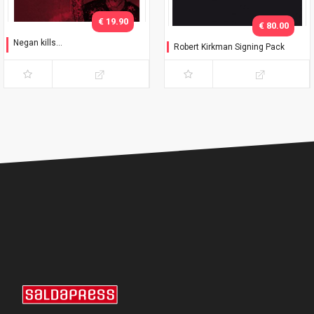
€ 19.90
€ 80.00
Negan kills...
Robert Kirkman Signing Pack
Collector's Pack