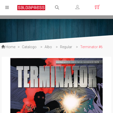
Registrati
Login
Home
>
Catalogo
>
Albo
>
Regular
>
Terminator #6