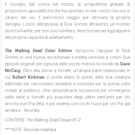
Il risveglio dal coma nel mezzo di un'epidemia globale di
proporzioni apocalittiche che ha riportato in vita i morti che ora si
cibano dei vivi. Il pericoloso viaggio per ritrovare la propria
famiglia. L'inizio dell'epopea di Rick Grimes attraverso un mondo
dove l'umanità, per non soccombere, deve tornare ad aggrapparsi
alla propria capacità di adattamento.
The Walking Dead Color Edition
ripropone l’epopea di Rick
Grimes in una nuova, eccezionale e inedita versione a colori. Due
episodi originali per ognuna delle uscite mensili ricolorati da
Dave
McCaig
. Oltre alla storia a fumetti, un'ampia parte redazionale in
cui
Robert Kirkman
ci porta dietro le quinte della sua creatura
editoriale per raccontarci aneddoti e curiosità per la prima volta
rivelati al pubblico. Una straordinaria occasione per immergersi
nella serie a fumetti più popolare degli ultimi vent'anni per chi
ancora non l’ha letta, e per vederla con occhi nuovi per chi l’ha già
amata e... divorata.
CONTIENE:
The Walking Dead Deluxe #1-2
*** NOTE:
Seconda ristampa