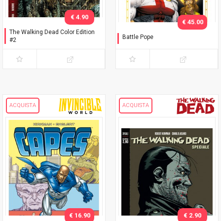
€ 4.90
€ 45.00
The Walking Dead Color Edition
Battle Pope
#2
L'immacolata Collezione
ACQUISTA
ACQUISTA
€ 16.90
€ 2.90