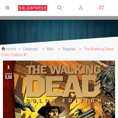
Registrati
Login
Home
>
Catalogo
>
Albo
>
Regular
>
The Walking Dead
Color Edition #1