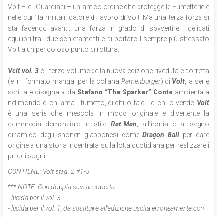
Volt – e i Guardiani – un antico ordine che protegge le Fumetterie e
nelle cui fila milita il datore di lavoro di Volt. Ma una terza forza si
sta facendo avanti, una forza in grado di sovvertire i delicati
equilibri tra i due schieramenti e di portare il sempre più stressato
Volt a un pericoloso punto di rottura.
Volt vol. 3
è il terzo volume della nuova edizione riveduta e corretta
(e in "formato manga" per la collana
Ramenburger
) di
Volt
, la serie
scritta e disegnata da
Stefano “The Sparker” Conte
ambientata
nel mondo di chi ama il fumetto, di chi lo fa e... di chi lo vende.
Volt
è una serie che mescola in modo originale e divertente la
commedia demenziale in stile
Rat-Man
, all’ironia e al segno
dinamico degli shonen giapponesi come
Dragon Ball
per dare
origine a una storia incentrata sulla lotta quotidiana per realizzare i
propri sogni.
CONTIENE:
Volt stag. 2 #1-3
*** NOTE:
Con doppia sovraccoperta:
- lucida per il vol. 3
- lucida per il vol. 1, da sostituire all'edizione uscita erroneamente con