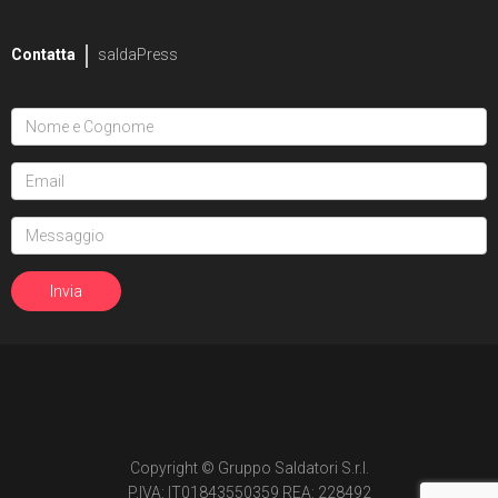
Contatta
saldaPress
Copyright © Gruppo Saldatori S.r.l.
P.IVA: IT01843550359 REA: 228492