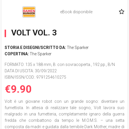
eBook disponibile
VOLT VOL. 3
STORIA E DISEGNI/SCRITTO DA:
The Sparker
COPERTINA:
The Sparker
FORMATO
: 135 x 188 mm, B. con sovracoperta., 192 pp., B/N
DATA DI USCITA
: 30/09/2022
ISBN/ISSN/COD.:
9791254610275
€9.90
Volt è un giovane robot con un grande sogno: diventare un
fumettista. In attesa di realizzare tale sogno, Volt lavora suo
malgrado in una fumetteria, completamente ignaro della guerra
fredda che combattono da tempo le M.O.M.S. – una setta
composta da madri e guidata dalla temibile Dark Mother, madre di