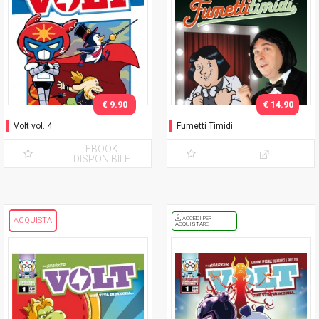
€ 9.90
€ 14.90
Volt vol. 4
Fumetti Timidi
EBOOK
DISPONIBILE
ACCEDI PER
ACQUISTA
ACQUISTARE