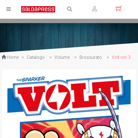
Registrati
Login
Home
>
Catalogo
>
Volume
>
Brossurato
>
Volt vol. 3