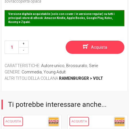
sovraccoperta opaca
Versione digitale acquistabile (solo con cover / in versione regular) su tutti i
principali store di eBook: Amazon Kindle, Apple Books, Google Play, Kobo,
Koomy e Zipaki.
Acquista
CARATTERISTICHE
:
Autore unico
,
Brossurato
,
Serie
GENERE
:
Commedia
,
Young Adult
ALTRI TITOLI DELLA COLLANA
RAMENBURGER > VOLT
Ti potrebbe interessare anche...
ACQUISTA
ACQUISTA