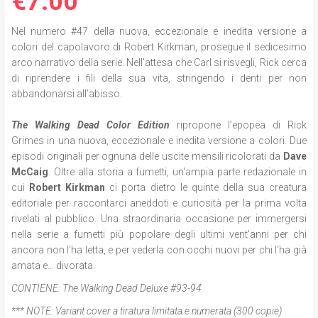
€7.00
Nel numero #47 della nuova, eccezionale e inedita versione a
colori del capolavoro di Robert Kirkman, prosegue il sedicesimo
arco narrativo della serie. Nell’attesa che Carl si risvegli, Rick cerca
di riprendere i fili della sua vita, stringendo i denti per non
abbandonarsi all’abisso.
The Walking Dead Color Edition
ripropone l
’epopea di Rick
Grimes in una nuova, eccezionale e inedita versione a colori. Due
episodi originali per ognuna delle uscite mensili ricolorati da
Dave
McCaig
. Oltre alla storia a fumetti, un'ampia parte redazionale in
cui
Robert Kirkman
ci porta dietro le quinte della sua creatura
editoriale per raccontarci aneddoti e curiosità per la prima volta
rivelati al pubblico. Una straordinaria occasione per immergersi
nella serie a fumetti più popolare degli ultimi vent'anni per chi
ancora non l’ha letta, e per vederla con occhi nuovi per chi l’ha già
amata e... divorata.
CONTIENE:
The Walking Dead Deluxe #93-94
*** NOTE:
Variant cover a tiratura limitata e numerata (300 copie)