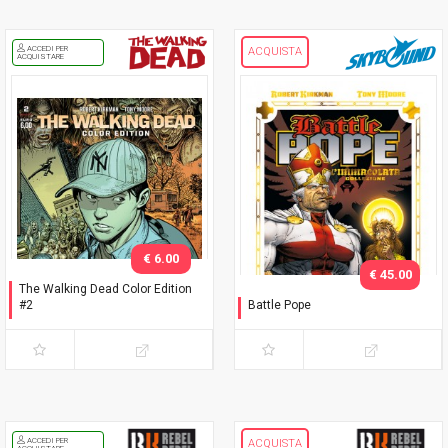
ACCEDI PER
ACQUISTA
ACQUISTARE
€ 6.00
€ 45.00
The Walking Dead Color Edition
#2
Battle Pope
Variant Adams
L'immacolata Collezione
ACCEDI PER
ACQUISTA