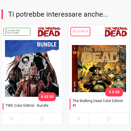
Ti potrebbe interessare anche...
ACCEDI PER
ACQUISTA
ACQUISTARE
€ 5.50
€ 42.00
The Walking Dead Color Edition
TWD Color Edition - Bundle
#1
Variant Phillips
Seconda ristampa