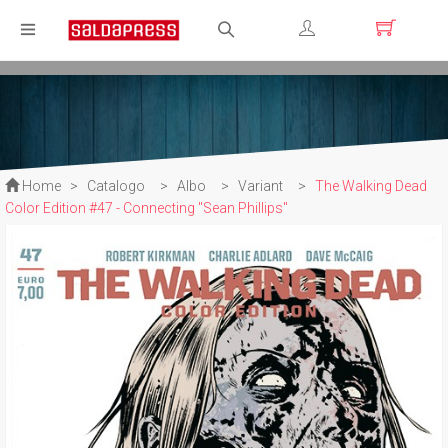
Registrati
Login
Home
>
Catalogo
>
Albo
>
Variant
>
The Walking Dead
Color Edition #47 - Connecting "Sean Phillips"