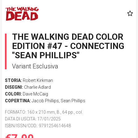
THE WALKING DEAD COLOR
EDITION #47 - CONNECTING
"SEAN PHILLIPS"
Variant Esclusiva
STORIA:
Robert Kirkman
DISEGNI:
Charlie Adlard
COLORI:
Dave McCaig
COPERTINA:
Jacob Phillips
,
Sean Phillips
FORMATO
: 160 x 210 mm, B., 64 pp., col.
DATA DI USCITA
: 17/01/2025
ISBN/ISSN/COD.:
9791254614648