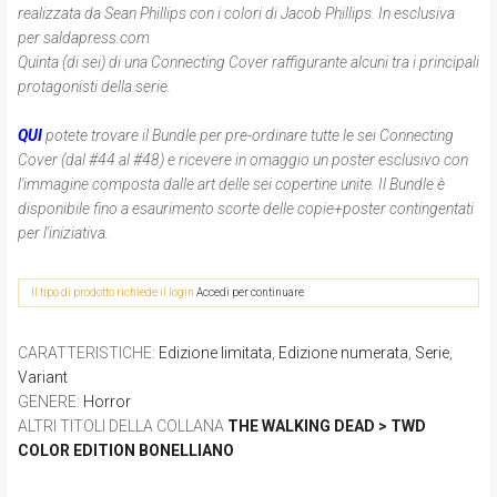
realizzata da Sean Phillips con i colori di Jacob Phillips. In esclusiva
per saldapress.com
Quinta (di sei) di una Connecting Cover raffigurante alcuni tra i principali
protagonisti della serie.
QUI
potete trovare il Bundle per pre-ordinare tutte le sei Connecting
Cover (dal #44 al #48) e ricevere in omaggio un poster esclusivo con
l'immagine composta dalle art delle sei copertine unite. Il Bundle è
disponibile fino a esaurimento scorte delle copie+poster contingentati
per l'iniziativa.
Il tipo di prodotto richiede il login
Accedi per continuare
CARATTERISTICHE
:
Edizione limitata
,
Edizione numerata
,
Serie
,
Variant
GENERE
:
Horror
ALTRI TITOLI DELLA COLLANA
THE WALKING DEAD > TWD
COLOR EDITION BONELLIANO