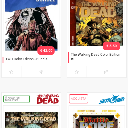
€ 5.50
€ 42.00
The Walking Dead Color Edition
TWD Color Edition - Bundle
#1
Variant Phillips
Seconda ristampa
ACCEDI PER
ACQUISTA
ACQUISTARE