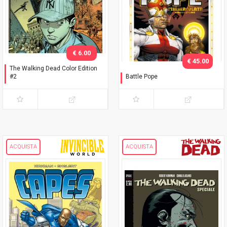
€ 6.00
€ 45.00
The Walking Dead Color Edition
#2
Battle Pope
Variant Adams
L'immacolata Collezione
ACQUISTA
ACQUISTA