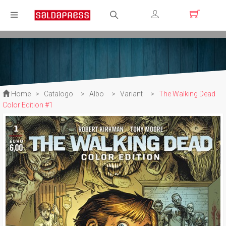
Registrati
Login
Home
>
Catalogo
>
Albo
>
Variant
>
The Walking Dead
Color Edition #1