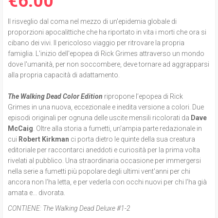
€6.00
Il risveglio dal coma nel mezzo di un'epidemia globale di
proporzioni apocalittiche che ha riportato in vita i morti che ora si
cibano dei vivi. Il pericoloso viaggio per ritrovare la propria
famiglia. L'inizio dell'epopea di Rick Grimes attraverso un mondo
dove l'umanità, per non soccombere, deve tornare ad aggrapparsi
alla propria capacità di adattamento.
The Walking Dead Color Edition
ripropone l’epopea di Rick
Grimes in una nuova, eccezionale e inedita versione a colori. Due
episodi originali per ognuna delle uscite mensili ricolorati da
Dave
McCaig
. Oltre alla storia a fumetti, un'ampia parte redazionale in
cui
Robert Kirkman
ci porta dietro le quinte della sua creatura
editoriale per raccontarci aneddoti e curiosità per la prima volta
rivelati al pubblico. Una straordinaria occasione per immergersi
nella serie a fumetti più popolare degli ultimi vent'anni per chi
ancora non l’ha letta, e per vederla con occhi nuovi per chi l’ha già
amata e... divorata.
CONTIENE:
The Walking Dead Deluxe #1-2