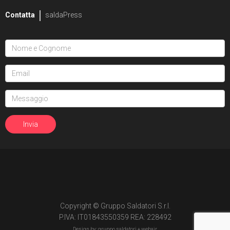
Contatta
saldaPress
Copyright © Gruppo Saldatori S.r.l.
P.IVA: IT01843550359 REA: 228492
Design by: gruppo saldatori +
webair