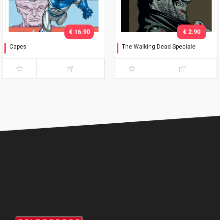
€ 16.90
€ 2.90
Capes
The Walking Dead Speciale
Timbrare il cartellino
Negan è vivo!