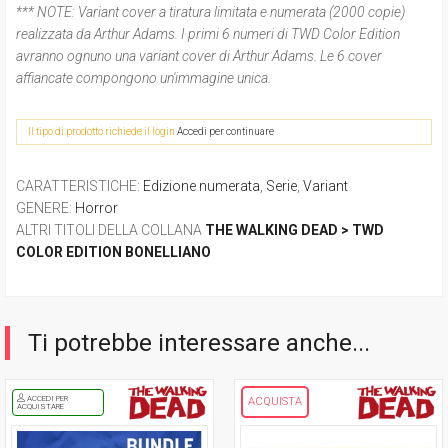
*** NOTE:
Variant cover a tiratura limitata e numerata (2000 copie)
realizzata da Arthur Adams. I primi 6 numeri di TWD Color Edition
avranno ognuno una variant cover di Arthur Adams. Le 6 cover
affiancate compongono un'immagine unica.
Il tipo di prodotto richiede il login
Accedi per continuare
CARATTERISTICHE
:
Edizione numerata
,
Serie
,
Variant
GENERE
:
Horror
ALTRI TITOLI DELLA COLLANA
THE WALKING DEAD > TWD
COLOR EDITION BONELLIANO
Ti potrebbe interessare anche...
ACCEDI PER
ACQUISTA
ACQUISTARE