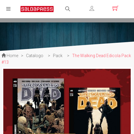
Registrati
Login
Home
>
Catalogo
>
Pack
>
The Walking Dead Edicola Pack
#13