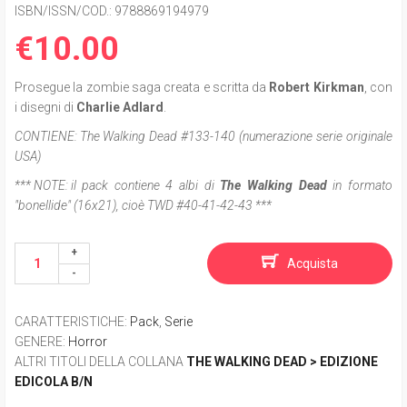
ISBN/ISSN/COD.:
9788869194979
€10.00
Prosegue la zombie saga creata e scritta da
Robert Kirkman
, con
i disegni di
Charlie Adlard
.
CONTIENE:
The Walking Dead #133-140 (numerazione serie originale
USA)
*** NOTE:
il pack contiene 4 albi di
The Walking Dead
in formato
"bonellide" (16x21), cioè
TWD
#40-41-42-43 ***
Acquista
CARATTERISTICHE
:
Pack
,
Serie
GENERE
:
Horror
ALTRI TITOLI DELLA COLLANA
THE WALKING DEAD > EDIZIONE
EDICOLA B/N