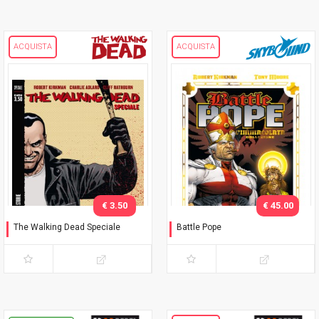
ACQUISTA
ACQUISTA
€ 3.50
€ 45.00
The Walking Dead Speciale
Battle Pope
Negan è qui! e altre storie
L'immacolata Collezione