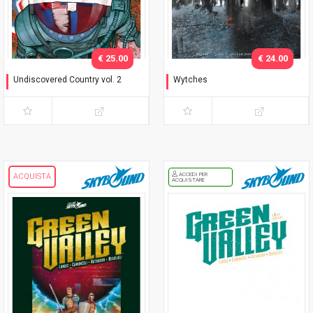
€ 25.00
€ 24.00
Undiscovered Country vol. 2
Wytches
Unità - Variant Exclusive
Il segreto delle streghe
ACCEDI PER
ACQUISTA
ACQUISTARE