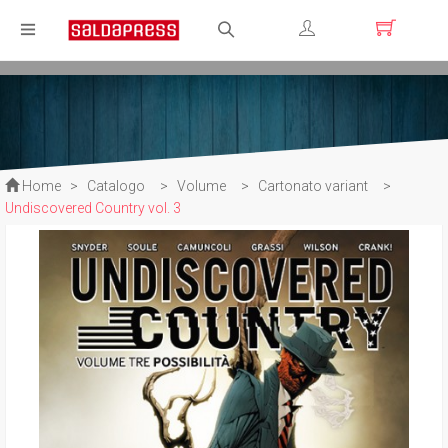
Registrati
Login
Home
>
Catalogo
>
Volume
>
Cartonato variant
>
Undiscovered Country vol. 3