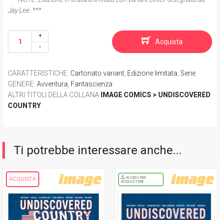
Jay Lee. ***
Acquista
CARATTERISTICHE
:
Cartonato variant
,
Edizione limitata
,
Serie
GENERE
:
Avventura
,
Fantascienza
ALTRI TITOLI DELLA COLLANA
IMAGE COMICS > UNDISCOVERED
COUNTRY
Ti potrebbe interessare anche...
ACCEDI PER
ACQUISTA
ACQUISTARE