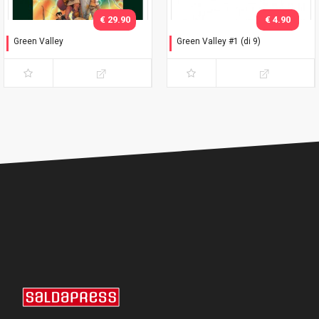
€ 29.90
€ 4.90
Green Valley
Green Valley #1 (di 9)
Edizione Deluxe
Variant white cover