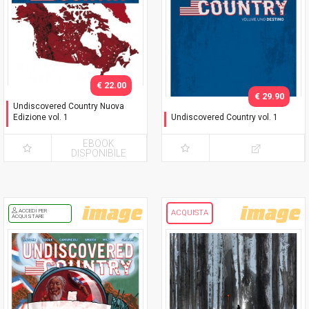
€ 22.00
€ 29.90
Undiscovered Country Nuova
Edizione vol. 1
Undiscovered Country vol. 1
Destino
Destino - Variant Exclusive
con cofanetto
EBOOK
DISPONIBILE
ACCEDI PER
ACQUISTA
ACQUISTARE