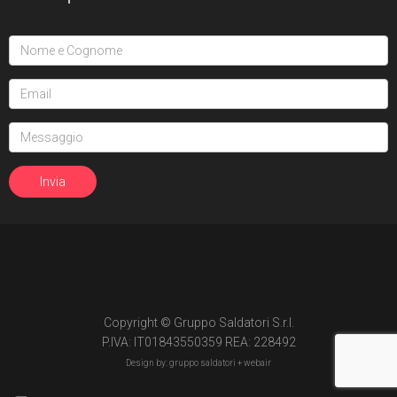
Copyright © Gruppo Saldatori S.r.l.
P.IVA: IT01843550359 REA: 228492
Design by: gruppo saldatori +
webair