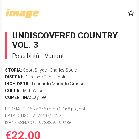
UNDISCOVERED COUNTRY
VOL. 3
Possibilità - Variant
STORIA:
Scott Snyder
,
Charles Soule
DISEGNI:
Giuseppe Camuncoli
INCHIOSTRI:
Leonardo Marcello Grassi
COLORI:
Matt Wilson
COPERTINA:
Jay Lee
FORMATO
: 168 x 256 mm, C., 168 pp., col.
DATA DI USCITA
: 24/03/2022
ISBN/ISSN/COD.:
9788869199738
€22.00