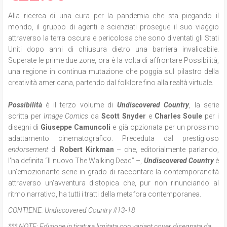
Alla ricerca di una cura per la pandemia che sta piegando il
mondo, il gruppo di agenti e scienziati prosegue il suo viaggio
attraverso la terra oscura e pericolosa che sono diventati gli Stati
Uniti dopo anni di chiusura dietro una barriera invalicabile.
Superate le prime due zone, ora è la volta di affrontare Possibilità,
una regione in continua mutazione che poggia sul pilastro della
creatività americana, partendo dal folklore fino alla realtà virtuale.
Possibilità
è il terzo volume di
Undiscovered Country
, la serie
scritta per
Image Comics
da
Scott Snyder
e
Charles Soule
per i
disegni di
Giuseppe Camuncoli
e già opzionata per un prossimo
adattamento cinematografico.
Preceduta dal prestigioso
endorsement
di
Robert Kirkman
– che, editorialmente parlando,
l'ha definita “Il nuovo The Walking Dead” –,
Undiscovered Country
è
un'emozionante serie in grado di raccontare la contemporaneità
attraverso un'avventura distopica che, pur non rinunciando al
ritmo narrativo, ha tutti i tratti della metafora contemporanea.
CONTIENE:
Undiscovered Country #13-18
*** NOTE:
Edizione in tiratura limitata con variant cover disegnata da