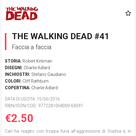
THE WALKING DEAD #41
Faccia a faccia
STORIA:
Robert Kirkman
DISEGNI:
Charlie Adlard
INCHIOSTRI:
Stefano Gaudiano
COLORI:
Cliff Rathburn
COPERTINA:
Charlie Adlard
DATA DI USCITA
: 15/06/2016
ISBN/ISSN/COD.:
9772281068000-60041
€2.50
Carl ha reagito con troppa furia all’aggressione di Sophia e, in