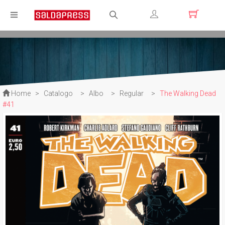
Registrati
Login
Home
>
Catalogo
>
Albo
>
Regular
>
The Walking Dead
#41