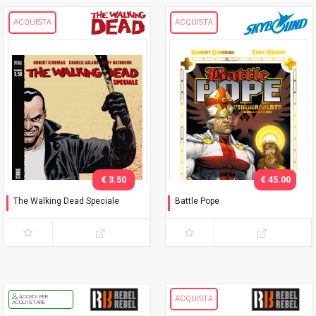
ACQUISTA
ACQUISTA
€ 3.50
€ 45.00
The Walking Dead Speciale
Battle Pope
Negan è qui! e altre storie
L'immacolata Collezione
ACCEDI PER
ACQUISTA
ACQUISTARE