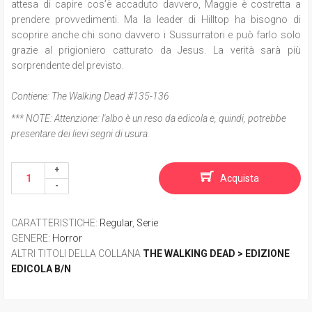
attesa di capire cos’è accaduto davvero, Maggie è costretta a
prendere provvedimenti. Ma la leader di Hilltop ha bisogno di
scoprire anche chi sono davvero i Sussurratori e può farlo solo
grazie al prigioniero catturato da Jesus. La verità sarà più
sorprendente del previsto.
Contiene: The Walking Dead #135-136
*** NOTE:
Attenzione: l'albo è un reso da edicola e, quindi, potrebbe
presentare dei lievi segni di usura.
Acquista
CARATTERISTICHE
:
Regular
,
Serie
GENERE
:
Horror
ALTRI TITOLI DELLA COLLANA
THE WALKING DEAD > EDIZIONE
EDICOLA B/N