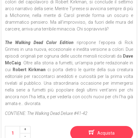
colori del capolavoro di Robert Kirkman, si conclude
il settimo
arco narrativo della serie. Mentre Tyreese si avvicina sempre di più
a Michonne, nella mente di Carol prende forma un oscuro e
drammatico pensiero. Ma all’improvviso, da fuori delle mura del
carcere, arriva una terribile minaccia. Chi sopravvivrà?
The Walking Dead Color Edition
ripropone l
’epopea di Rick
Grimes in una nuova, eccezionale e inedita versione a colori. Due
episodi originali per ognuna delle uscite mensili ricolorati da
Dave
McCaig
. Oltre alla storia a fumetti, un'ampia parte redazionale in
cui
Robert Kirkman
ci porta dietro le quinte della sua creatura
editoriale per raccontarci aneddoti e curiosità per la prima volta
rivelati al pubblico. Una straordinaria occasione per immergersi
nella serie a fumetti più popolare degli ultimi vent'anni per chi
ancora non l’ha letta, e per vederla con occhi nuovi per chi l’ha già
amata e... divorata.
CONTIENE:
The Walking Dead Deluxe #41-42
Acquista