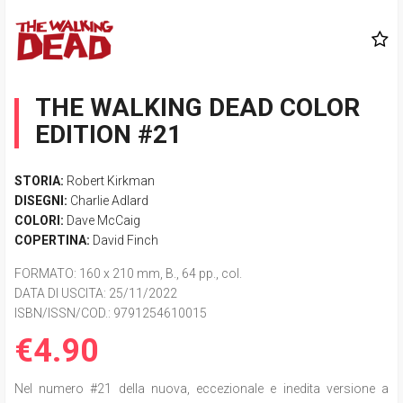
THE WALKING DEAD COLOR
EDITION #21
STORIA:
Robert Kirkman
DISEGNI:
Charlie Adlard
COLORI:
Dave McCaig
COPERTINA:
David Finch
FORMATO
: 160 x 210 mm, B., 64 pp., col.
DATA DI USCITA
: 25/11/2022
ISBN/ISSN/COD.:
9791254610015
€4.90
Nel numero #21 della nuova, eccezionale e inedita versione a