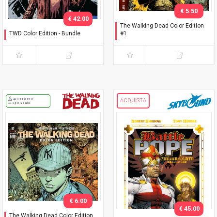
€ 5.50
€ 42.00
The Walking Dead Color Edition
TWD Color Edition - Bundle
#1
Variant Phillips
Seconda ristampa
ACCEDI PER
ACQUISTA
ACQUISTARE
€ 6.00
€ 45.00
The Walking Dead Color Edition