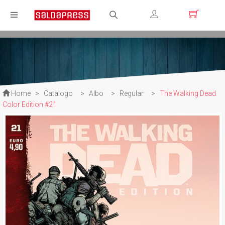
Registrati
Login
Home
>
Catalogo
>
Albo
>
Regular
>
The Walking Dead
Color Edition #21