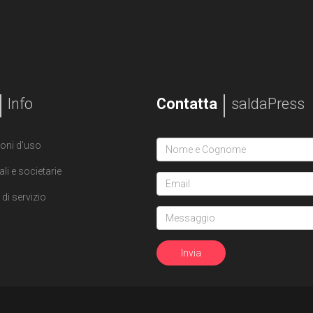
Info
Contatta
saldaPress
oni d'uso
ali e societarie
di servizio