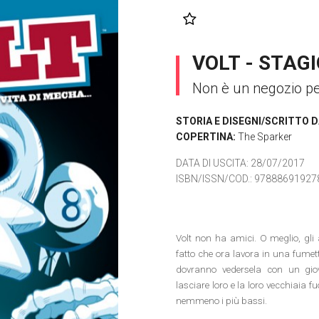
VOLT - STAGI
Non è un negozio pe
STORIA E DISEGNI/SCRITTO D
COPERTINA:
The Sparker
DATA DI USCITA
: 28/07/2017
ISBN/ISSN/COD.:
97888691927
Volt non ha amici. O meglio, gli 
fatto che ora lavora in una fumette
dovranno vedersela con un giov
lasciare loro e la loro vecchiaia 
nemmeno i più bassi.