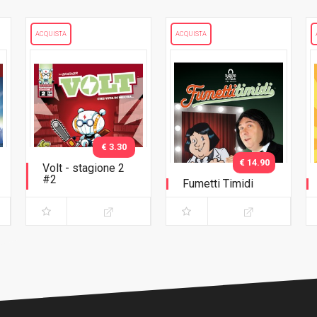
ACQUISTA
ACQUISTA
€ 3.30
€ 14.90
Volt - stagione 2
#2
Fumetti Timidi
Non aprite quel
negozio