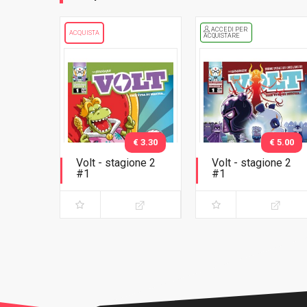
ACCEDI PER
ACQUISTA
ACQUISTARE
€ 3.30
€ 5.00
Volt - stagione 2
Volt - stagione 2
#1
#1
Un giorno da Rex
Un giorno da Rex -
Variant Lucca C&G
2018