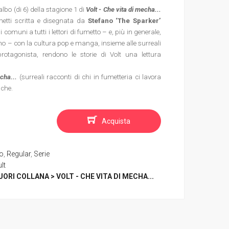
° albo (di 6) della stagione 1 di
Volt - Che vita di mecha...
fumetti scritta e disegnata da
Stefano ‘The Sparker’
i comuni a tutti i lettori di fumetto – e, più in generale,
gno – con la cultura pop e manga, insieme alle surreali
protagonista, rendono le storie di Volt una lettura
cha...
(surreali racconti di chi in fumetteria ci lavora
iche.
Acquista
co
,
Regular
,
Serie
lt
UORI COLLANA > VOLT - CHE VITA DI MECHA...