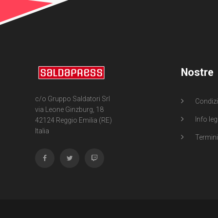
Nostre
c/o Gruppo Saldatori Srl
Condizi
via Leone Ginzburg, 18
Info leg
42124 Reggio Emilia (RE)
Italia
Termini 