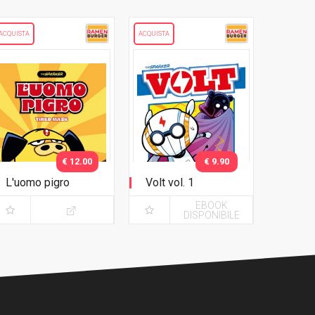
ACQUISTA
ACQUISTA
€ 12.00
€ 9.90
L'uomo pigro
Volt vol. 1
EBOOK
DISPONIBILE