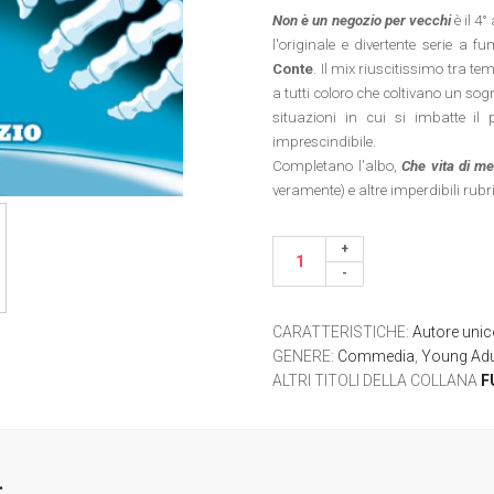
Non è un negozio per vecchi
è il 4
l'originale e divertente serie a 
Conte
. Il mix riuscitissimo tra tem
a tutti coloro che coltivano un so
situazioni in cui si imbatte il 
imprescindibile.
Completano l'albo,
Che vita di me
veramente) e altre imperdibili rubr
CARATTERISTICHE
:
Autore uni
GENERE
:
Commedia
,
Young Adu
ALTRI TITOLI DELLA COLLANA
F
.