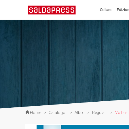
Collane
Edizion
Home
>
Catalogo
>
Albo
>
Regular
>
Volt - s