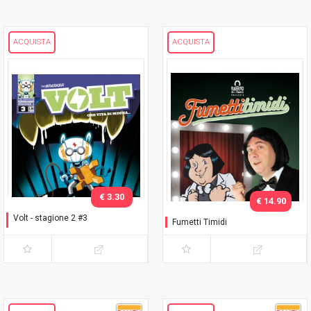
ACQUISTA
ACQUISTA
€ 3.30
€ 14.90
Volt - stagione 2 #3
Fumetti Timidi
Animali sci-fi e come
domarli