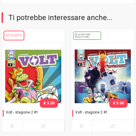
Ti potrebbe interessare anche...
ACCEDI PER
ACQUISTA
ACQUISTARE
€ 3.30
€ 5.00
Volt - stagione 2 #1
Volt - stagione 2 #1
Un giorno da Rex
Un giorno da Rex - Variant
Lucca C&G 2018