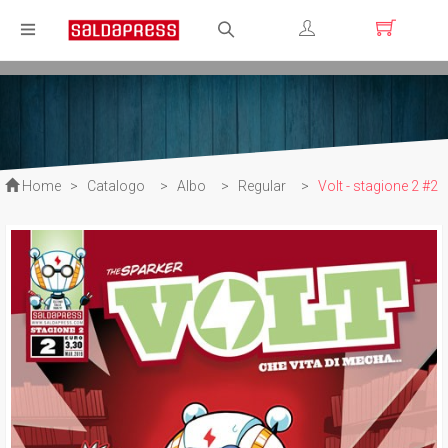
Registrati
Login
Home
>
Catalogo
>
Albo
>
Regular
>
Volt - stagione 2 #2