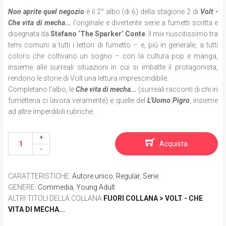
Non aprite quel negozio
è il 2° albo (di 6) della stagione 2 di
Volt -
Che vita di mecha...
l'originale e divertente serie a fumetti scritta e
disegnata da
Stefano ‘The Sparker’ Conte
. Il mix riuscitissimo tra
temi comuni a tutti i lettori di fumetto – e, più in generale, a tutti
coloro che coltivano un sogno – con la cultura pop e manga,
insieme alle surreali situazioni in cui si imbatte il protagonista,
rendono le storie di Volt una lettura imprescindibile.
Completano l'albo, le
Che vita di mecha...
(surreali racconti di chi in
fumetteria ci lavora veramente) e quelle del
L'Uomo Pigro
, insieme
ad altre imperdibili rubriche.
Acquista
CARATTERISTICHE
:
Autore unico
,
Regular
,
Serie
GENERE
:
Commedia
,
Young Adult
ALTRI TITOLI DELLA COLLANA
FUORI COLLANA > VOLT - CHE
VITA DI MECHA...