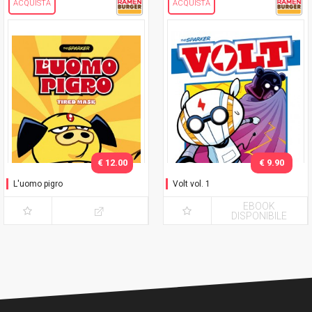
ACQUISTA
ACQUISTA
€ 12.00
€ 9.90
L'uomo pigro
Volt vol. 1
EBOOK
DISPONIBILE