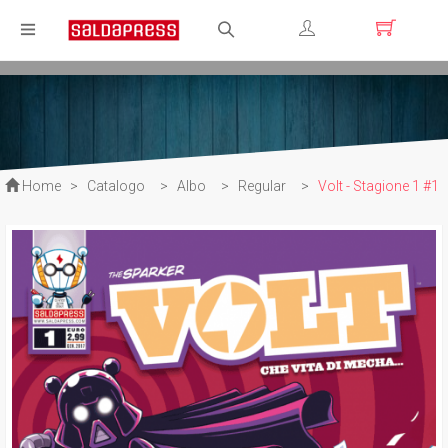
Registrati
Login
Home
>
Catalogo
>
Albo
>
Regular
>
Volt - Stagione 1 #1