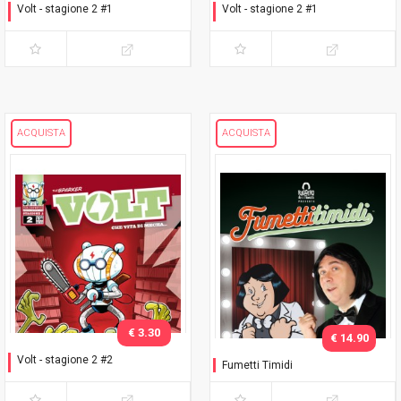
Volt - stagione 2 #1
Volt - stagione 2 #1
Un giorno da Rex
Un giorno da Rex - Variant
Lucca C&G 2018
ACQUISTA
ACQUISTA
€ 3.30
€ 14.90
Volt - stagione 2 #2
Fumetti Timidi
Non aprite quel negozio