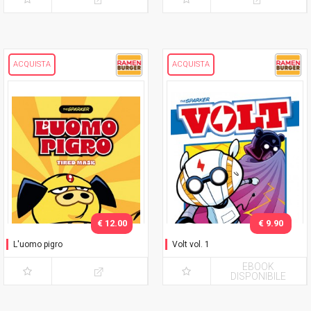
ACQUISTA
ACQUISTA
€ 12.00
€ 9.90
L'uomo pigro
Volt vol. 1
EBOOK
DISPONIBILE