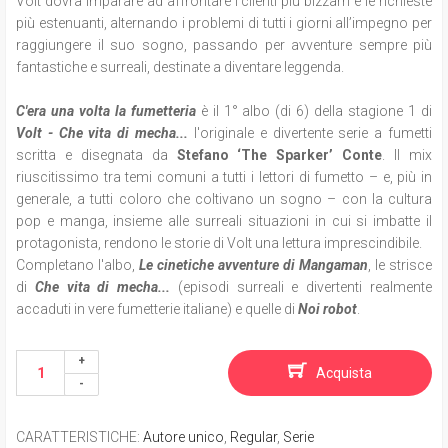
Volt dovrà imparare ad affrontare i clienti più bizzarri e le richieste
più estenuanti, alternando i problemi di tutti i giorni all’impegno per
raggiungere il suo sogno, passando per avventure sempre più
fantastiche e surreali, destinate a diventare leggenda.
C'era una volta la fumetteria
è il 1° albo (di 6) della stagione 1 di
Volt - Che vita di mecha...
l'originale e divertente serie a fumetti
scritta e disegnata da
Stefano ‘The Sparker’ Conte
. Il mix
riuscitissimo tra temi comuni a tutti i lettori di fumetto – e, più in
generale, a tutti coloro che coltivano un sogno – con la cultura
pop e manga, insieme alle surreali situazioni in cui si imbatte il
protagonista, rendono le storie di Volt una lettura imprescindibile.
Completano l'albo,
Le cinetiche avventure di Mangaman
, le strisce
di
Che vita di mecha...
(episodi surreali e divertenti realmente
accaduti in vere fumetterie italiane) e quelle di
Noi robot
.
Acquista
CARATTERISTICHE
:
Autore unico
,
Regular
,
Serie