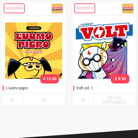
ACQUISTA
ACQUISTA
€ 12.00
€ 9.90
L'uomo pigro
Volt vol. 1
EBOOK
DISPONIBILE