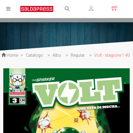
Registrati
Login
Home
>
Catalogo
>
Albo
>
Regular
>
Volt - stagione 1 #3