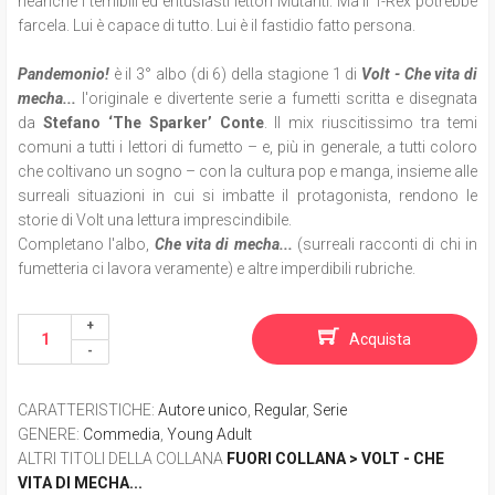
neanche i temibili ed entusiasti lettori Mutanti. Ma il T-Rex potrebbe
farcela. Lui è capace di tutto. Lui è il fastidio fatto persona.
Pandemonio!
è il 3° albo (di 6) della stagione 1 di
Volt - Che vita di
mecha...
l'originale e divertente serie a fumetti scritta e disegnata
da
Stefano ‘The Sparker’ Conte
. Il mix riuscitissimo tra temi
comuni a tutti i lettori di fumetto – e, più in generale, a tutti coloro
che coltivano un sogno – con la cultura pop e manga, insieme alle
surreali situazioni in cui si imbatte il protagonista, rendono le
storie di Volt una lettura imprescindibile.
Completano l'albo,
Che vita di mecha...
(surreali racconti di chi in
fumetteria ci lavora veramente) e altre imperdibili rubriche.
Acquista
CARATTERISTICHE
:
Autore unico
,
Regular
,
Serie
GENERE
:
Commedia
,
Young Adult
ALTRI TITOLI DELLA COLLANA
FUORI COLLANA > VOLT - CHE
VITA DI MECHA...