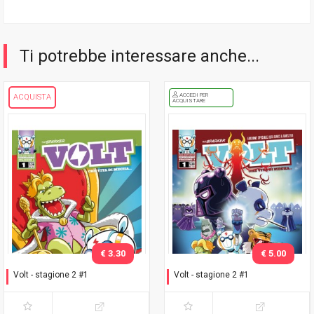
Ti potrebbe interessare anche...
ACCEDI PER
ACQUISTA
ACQUISTARE
€ 3.30
€ 5.00
Volt - stagione 2 #1
Volt - stagione 2 #1
Un giorno da Rex
Un giorno da Rex - Variant
Lucca C&G 2018