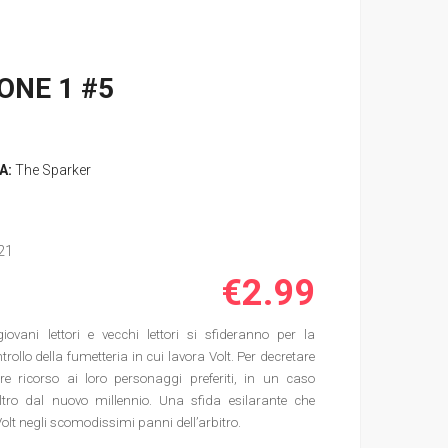
ONE 1 #5
A:
The Sparker
21
€2.99
iovani lettori e vecchi lettori si sfideranno per la
trollo della fumetteria in cui lavora Volt. Per decretare
re ricorso ai loro personaggi preferiti, in un caso
’altro dal nuovo millennio. Una sfida esilarante che
 Volt negli scomodissimi panni dell’arbitro.