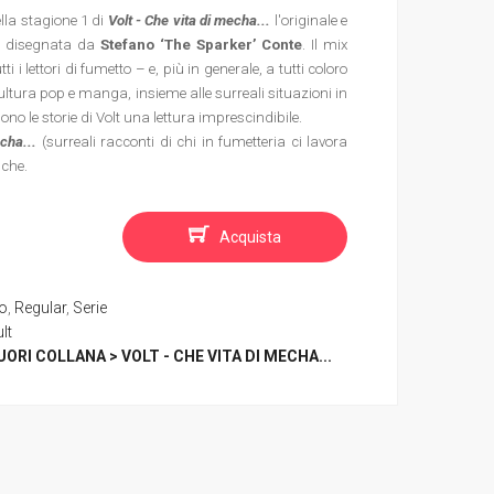
della stagione 1 di
Volt - Che vita di mecha...
l'originale e
a e disegnata da
Stefano ‘The Sparker’ Conte
. Il mix
i i lettori di fumetto – e, più in generale, a tutti coloro
ltura pop e manga, insieme alle surreali situazioni in
ono le storie di Volt una lettura imprescindibile.
cha...
(surreali racconti di chi in fumetteria ci lavora
iche.
Acquista
co
,
Regular
,
Serie
lt
UORI COLLANA > VOLT - CHE VITA DI MECHA...