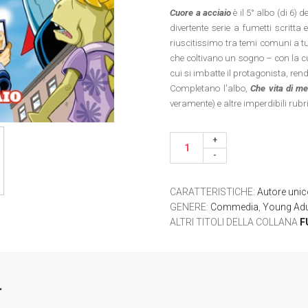
Cuore a acciaio
è il 5° albo (di 6) 
divertente serie a fumetti scritt
riuscitissimo tra temi comuni a tutt
che coltivano un sogno – con la cu
cui si imbatte il protagonista, rend
Completano l'albo,
Che vita di me
veramente) e altre imperdibili rubr
CARATTERISTICHE
:
Autore uni
GENERE
:
Commedia
,
Young Adu
ALTRI TITOLI DELLA COLLANA
F
.