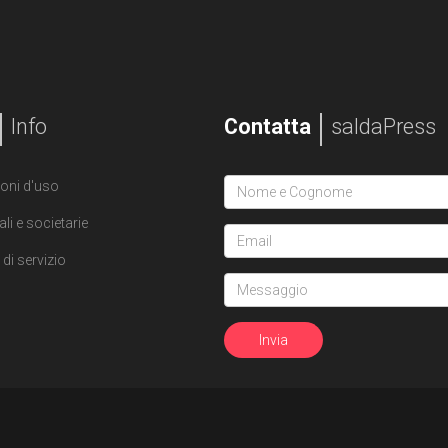
Info
Contatta
saldaPress
oni d'uso
ali e societarie
di servizio