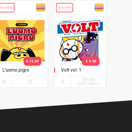
ACQUISTA
ACQUISTA
€ 12.00
€ 9.90
L'uomo pigro
Volt vol. 1
EBOOK
DISPONIBILE