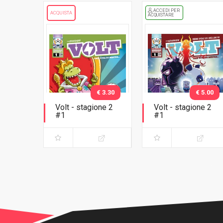
ACCEDI PER
ACQUISTA
ACQUISTARE
€ 3.30
€ 5.00
Volt - stagione 2
Volt - stagione 2
#1
#1
Un giorno da Rex
Un giorno da Rex -
Variant Lucca C&G
2018