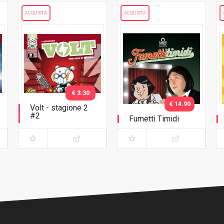
ACQUISTA
ACQUISTA
€ 3.30
€ 14.90
Volt - stagione 2
#2
Fumetti Timidi
Non aprite quel
negozio